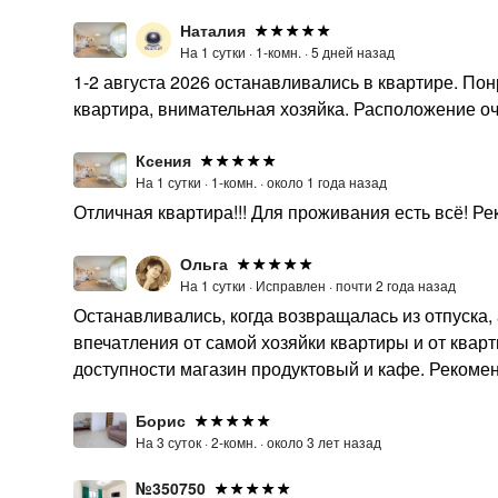
Наталия
На 1 сутки ·
1-комн. ·
5 дней назад
1-2 августа 2026 останавливались в квартире. Пон
квартира, внимательная хозяйка. Расположение о
Ксения
На 1 сутки ·
1-комн. ·
около 1 года назад
Отличная квартира!!! Для проживания есть всё! Ре
Ольга
На 1 сутки ·
Исправлен ·
почти 2 года назад
Останавливались, когда возвращалась из отпуска, 
впечатления от самой хозяйки квартиры и от кварти
доступности магазин продуктовый и кафе. Рекоменд
Борис
На 3 суток ·
2-комн. ·
около 3 лет назад
№350750