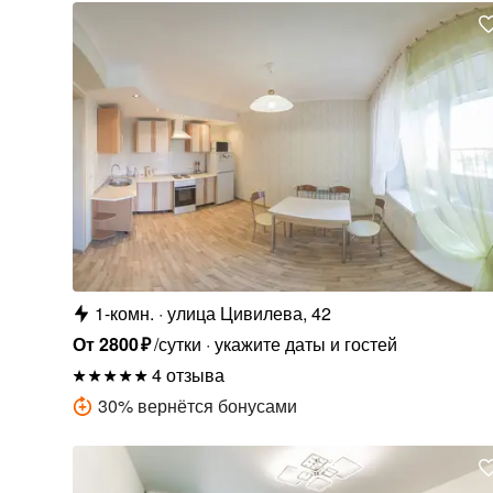
1-комн.
улица Цивилева, 42
От
2800
₽
/сутки
укажите даты и гостей
4 отзыва
30
%
вернётся бонусами