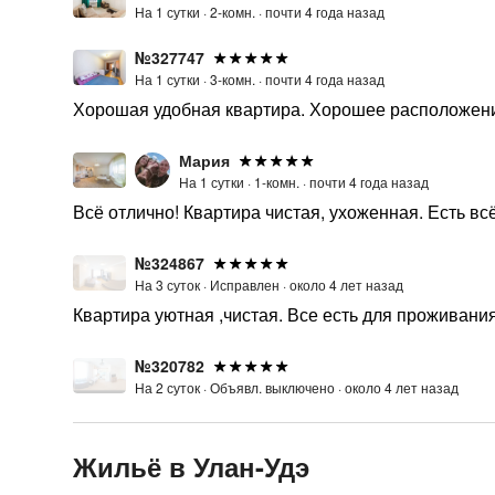
На 1 сутки ·
2-комн. ·
почти 4 года назад
№327747
На 1 сутки ·
3-комн. ·
почти 4 года назад
Хорошая удобная квартира. Хорошее расположен
Мария
На 1 сутки ·
1-комн. ·
почти 4 года назад
Всё отлично! Квартира чистая, ухоженная. Есть в
№324867
На 3 суток ·
Исправлен ·
около 4 лет назад
Квартира уютная ,чистая. Все есть для проживани
№320782
На 2 суток ·
Объявл. выключено ·
около 4 лет назад
Жильё в Улан-Удэ