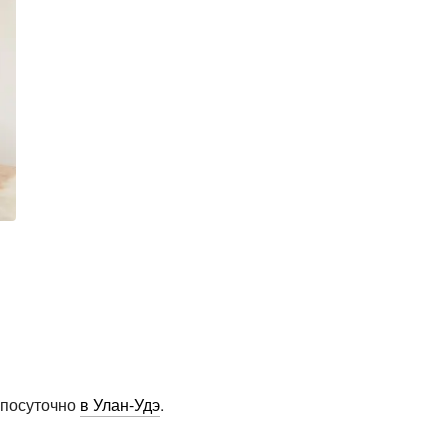
 посуточно
в Улан-Удэ
.