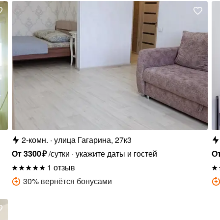
2-комн.
улица Гагарина, 27к3
От
3300
₽
/сутки
укажите даты и гостей
О
1 отзыв
30
%
вернётся бонусами