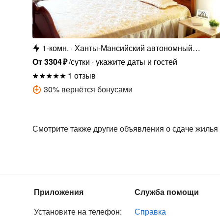
1-комн.
Ханты-Мансийский автономный
округ,проспект Мира, 44
От
3304
₽
/сутки
укажите даты и гостей
1 отзыв
30
%
вернётся бонусами
Смотрите также другие объявления о сдаче жилья
Приложения
Служба помощи
Установите на телефон:
Справка