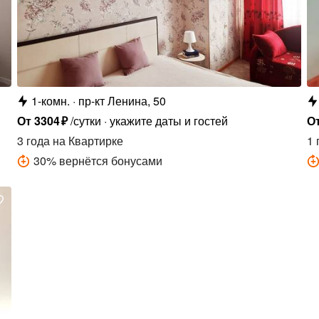
1-комн.
пр-кт Ленина, 50
От
3304
₽
/сутки
укажите даты и гостей
О
3 года
на Квартирке
1 
30
%
вернётся бонусами