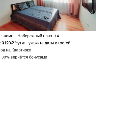
1-комн.
Набережный пр-кт, 14
т
3120
₽
/сутки
укажите даты и гостей
год
на Квартирке
30
%
вернётся бонусами