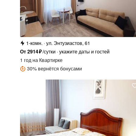
1-комн.
ул. Энтузиастов, 61
От
2914
₽
/сутки
укажите даты и гостей
1 год
на Квартирке
30
%
вернётся бонусами