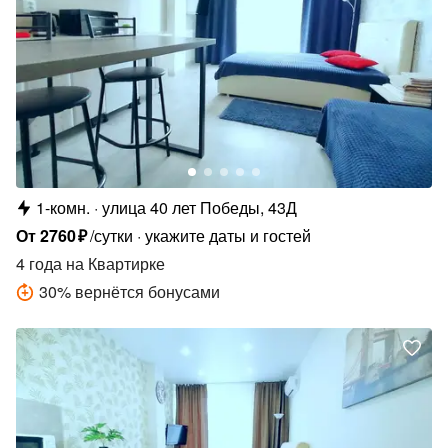
1-комн.
улица 40 лет Победы, 43Д
От
2760
₽
/сутки
укажите даты и гостей
4 года
на Квартирке
30
%
вернётся бонусами