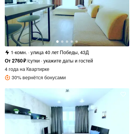
1-комн.
улица 40 лет Победы, 43Д
От
2760
₽
/сутки
укажите даты и гостей
4 года
на Квартирке
30
%
вернётся бонусами