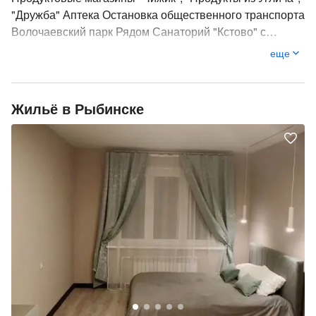
"Дружба" Аптека Остановка общественного транспорта
Волочаевский парк Рядом Санаторий "Кстово" с
бассейном ( 3 км 7 минут на авто) . Соборная площадь
еще
на берегу р. Волга с красивым Спасо-Преображенским
кафедральным собором (3,4 км 9 минут на авто)
Карякинский сад (4 км 9 минут на авто) Городской
Жильё в Рыбинске
Сквер и набережная р. Черемуха с пешеходной улицей
(4км 9 минут на авто) Польский костёл (4 км 9 минут на
авто) Жд и авто вокзал ( 4 км 9 минут на авто)
ЗАСЕЛЕНИЕ БЕСКОНТАКТНОЕ Есть возможность
арендовать соседнюю квартиру, если вы
путешествуете большой компанией. В КВАРТИРЕ
ЕСТЬ ВСЕ НЕОБХОДИМОЕ Новая двуспальная
кровать (160*200) с удобным новым матрацем Новый
диван (140*200) Каждому гостю предоставляется по 2
полотенца Постельное белье Санузел с тёплым полом
Душевая кабина (120*80) с тропическим душем
Инсталляция Стиральная машина с функцией сушки