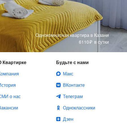
Однокомнатная квартира
в Казани
6110
₽
в сутки
О Квартирке
Будьте с нами
Компания
Макс
История
ВКонтакте
СМИ о нас
Телеграм
Вакансии
Одноклассники
Дзен