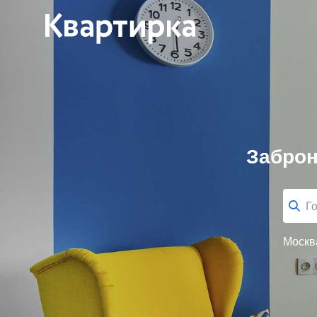
Заброн
Москв