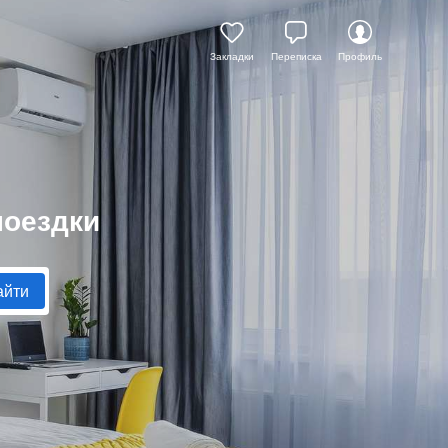
Закладки
Переписка
Профиль
поездки
айти