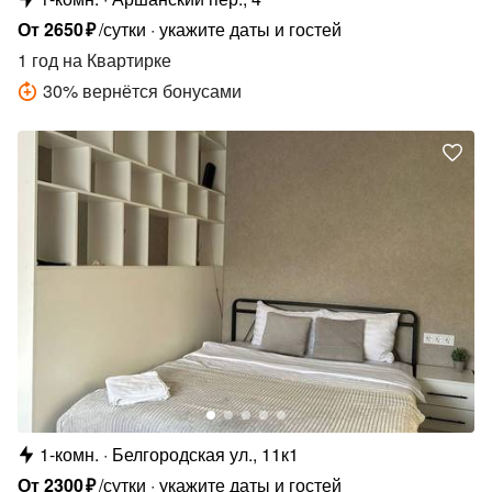
От
2650
₽
/сутки
укажите даты и гостей
1 год
на Квартирке
30
%
вернётся бонусами
1-комн.
Белгородская ул., 11к1
От
2300
₽
/сутки
укажите даты и гостей