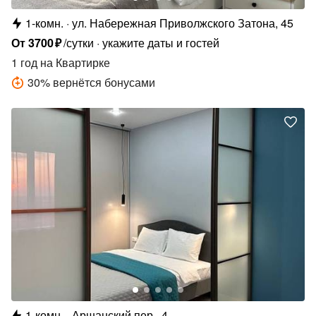
1-комн.
ул. Набережная Приволжского Затона, 45
От
3700
₽
/сутки
укажите даты и гостей
1 год
на Квартирке
30
%
вернётся бонусами
1-комн.
Аршанский пер., 4