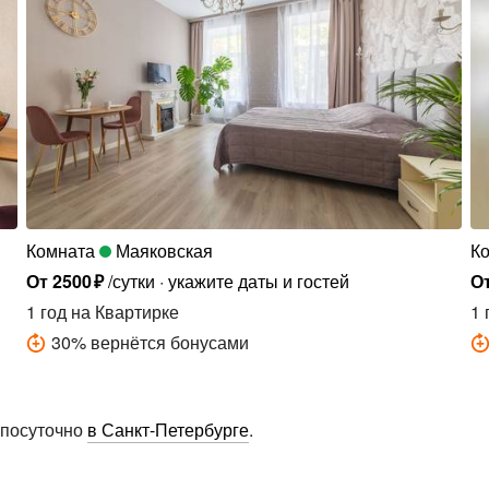
Комната
Маяковская
К
От
2500
₽
/сутки
укажите даты и гостей
О
1 год
на Квартирке
1 
30
%
вернётся бонусами
 посуточно
в Санкт-Петербурге
.