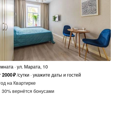
омната
ул. Марата, 10
т
2000
₽
/сутки
укажите даты и гостей
год
на Квартирке
30
%
вернётся бонусами