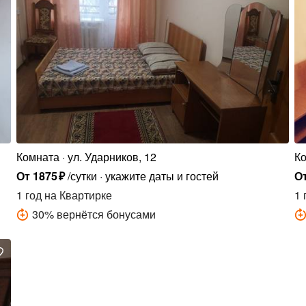
Комната
ул. Ударников, 12
К
От
1875
₽
/сутки
укажите даты и гостей
О
1 год
на Квартирке
1 
30
%
вернётся бонусами