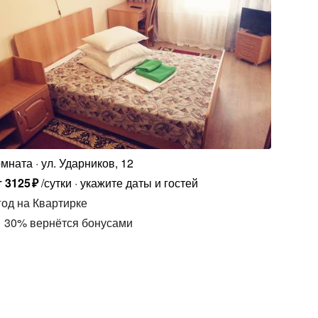
омната
ул. Ударников, 12
т
3125
₽
/сутки
укажите даты и гостей
год
на Квартирке
30
%
вернётся бонусами