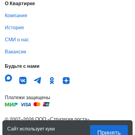
О Квартирке
Компания
История
СМИ о нас
Вакансии
Будьте с нами
Платежи защищены
© 2007–
2026
ООО «Стратегия роста»
,
зарегистрированный товарный знак «Квартирка».
Сайт использует куки
Принять
Правовая информация