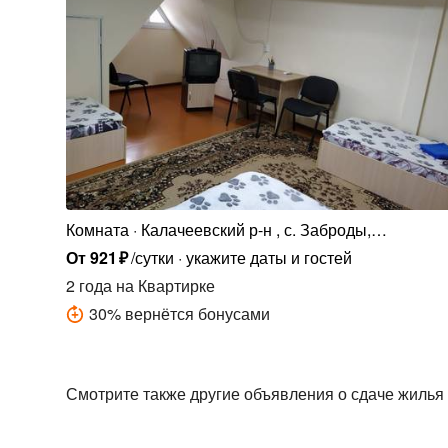
Комната
Калачеевский р-н , с. Заброды,
Заброденская ул., 32
От
921
₽
/сутки
укажите даты и гостей
2 года
на Квартирке
30
%
вернётся бонусами
Смотрите также другие объявления о сдаче жилья