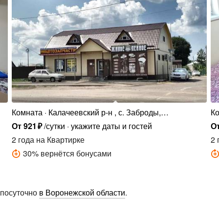
Комната
Калачеевский р-н , с. Заброды,
К
Заброденская ул., 32
От
921
₽
/сутки
укажите даты и гостей
О
2 года
на Квартирке
2 
30
%
вернётся бонусами
 посуточно
в Воронежской области
.