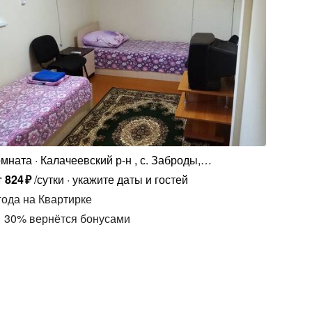
омната
Калачеевский р-н , с. Заброды,
Заброденская ул., 32
т
824
₽
/сутки
укажите даты и гостей
года
на Квартирке
30
%
вернётся бонусами