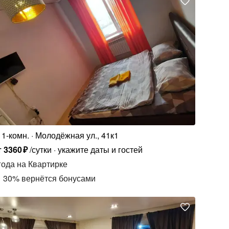
1-комн.
Молодёжная ул., 41к1
т
3360
₽
/сутки
укажите даты и гостей
года
на Квартирке
30
%
вернётся бонусами