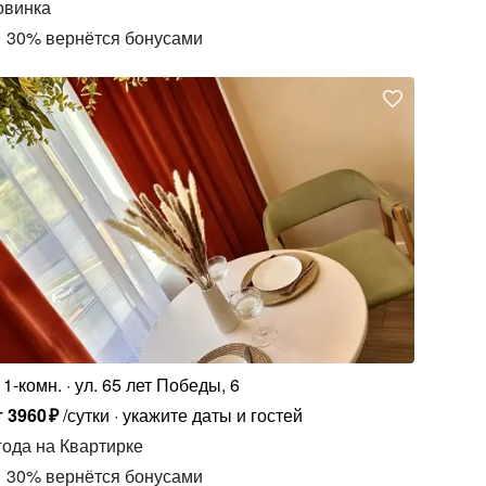
овинка
30
%
вернётся бонусами
1-комн.
ул. 65 лет Победы, 6
т
3960
₽
/сутки
укажите даты и гостей
года
на Квартирке
30
%
вернётся бонусами