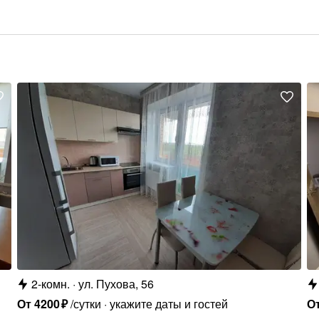
2-комн.
ул. Пухова, 56
От
4200
₽
/сутки
укажите даты и гостей
О