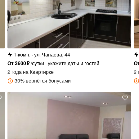
1-комн.
ул. Чапаева, 44
От
3600
₽
/сутки
укажите даты и гостей
О
2 года
на Квартирке
2 
30
%
вернётся бонусами