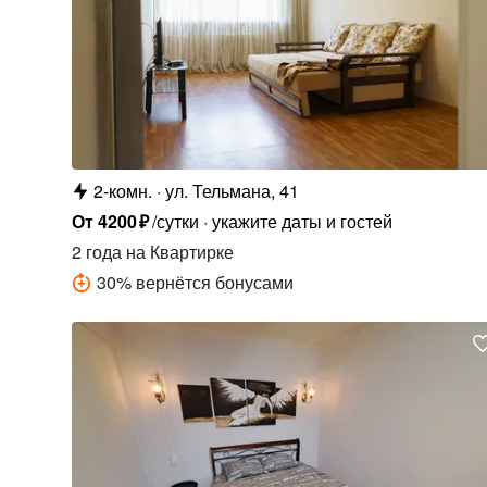
2-комн.
ул. Тельмана, 41
От
4200
₽
/сутки
укажите даты и гостей
2 года
на Квартирке
30
%
вернётся бонусами