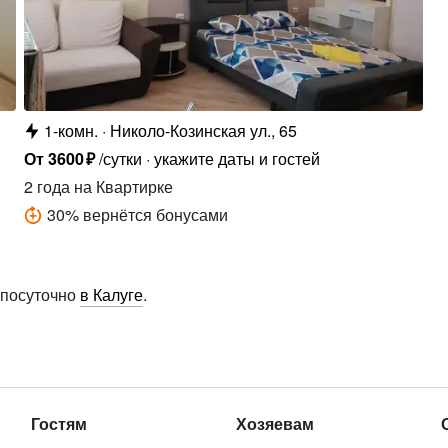
1-комн.
Николо-Козинская ул., 65
От
3600
₽
/сутки
укажите даты и гостей
2 года
на Квартирке
30
%
вернётся бонусами
 посуточно
в Калуге
.
Гостям
Хозяевам