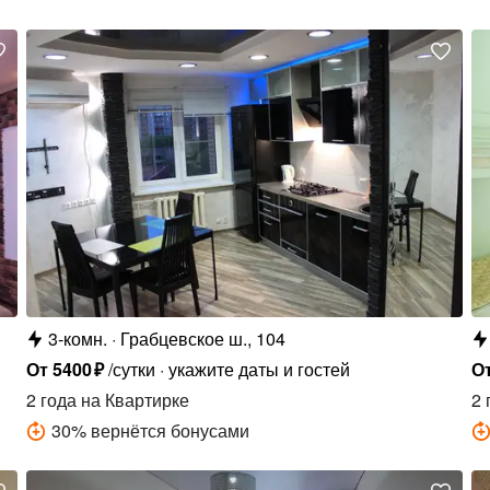
3-комн.
Грабцевское ш., 104
От
5400
₽
/сутки
укажите даты и гостей
О
2 года
на Квартирке
2 
30
%
вернётся бонусами