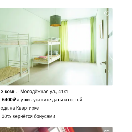
3-комн.
Молодёжная ул., 41к1
т
5400
₽
/сутки
укажите даты и гостей
года
на Квартирке
30
%
вернётся бонусами