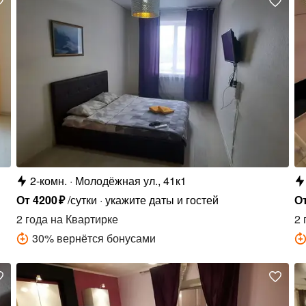
2-комн.
Молодёжная ул., 41к1
От
4200
₽
/сутки
укажите даты и гостей
О
2 года
на Квартирке
2 
30
%
вернётся бонусами