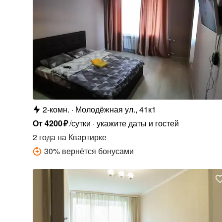
2-комн.
Молодёжная ул., 41к1
От
4200
₽
/сутки
укажите даты и гостей
2 года
на Квартирке
30
%
вернётся бонусами