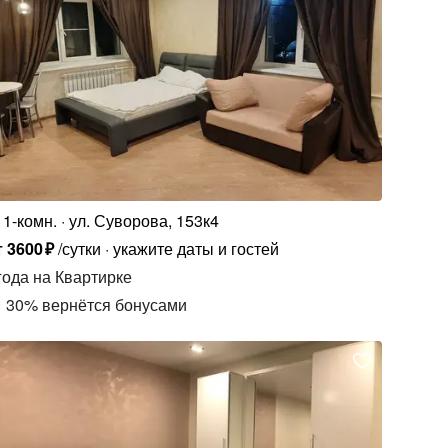
1-комн.
ул. Суворова, 153к4
т
3600
₽
/сутки
укажите даты и гостей
года
на Квартирке
30
%
вернётся бонусами