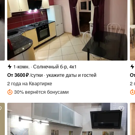
1-комн.
Солнечный б-р, 4к1
От
3600
₽
/сутки
укажите даты и гостей
О
2 года
на Квартирке
2 
30
%
вернётся бонусами