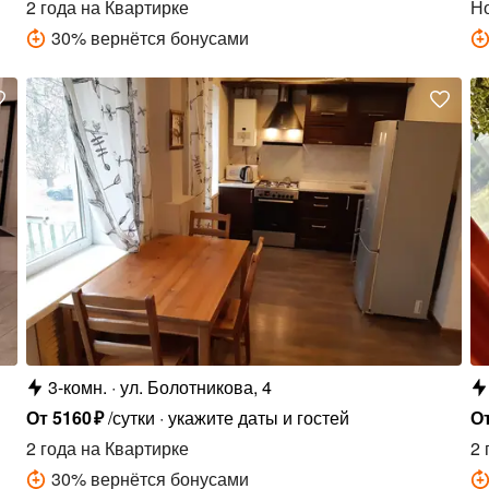
2 года
на Квартирке
Н
30
%
вернётся бонусами
3-комн.
ул. Болотникова, 4
От
5160
₽
/сутки
укажите даты и гостей
О
2 года
на Квартирке
2 
30
%
вернётся бонусами