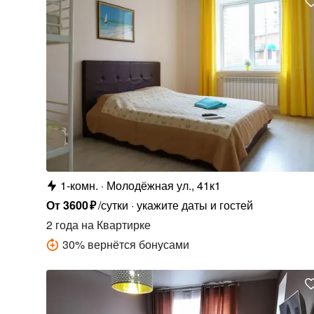
1-комн.
Молодёжная ул., 41к1
От
3600
₽
/сутки
укажите даты и гостей
2 года
на Квартирке
30
%
вернётся бонусами