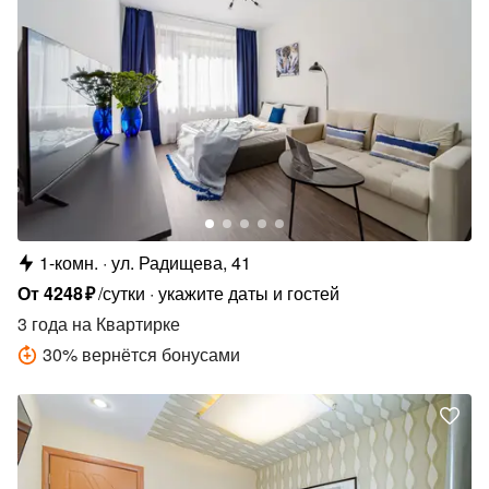
1-комн.
ул. Радищева, 41
От
4248
₽
/сутки
укажите даты и гостей
3 года
на Квартирке
30
%
вернётся бонусами