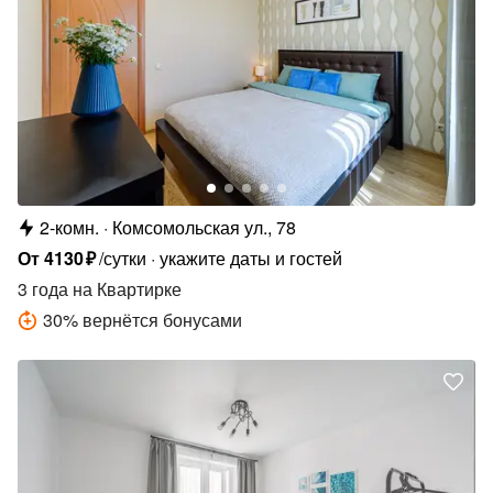
2-комн.
Комсомольская ул., 78
От
4130
₽
/сутки
укажите даты и гостей
3 года
на Квартирке
30
%
вернётся бонусами