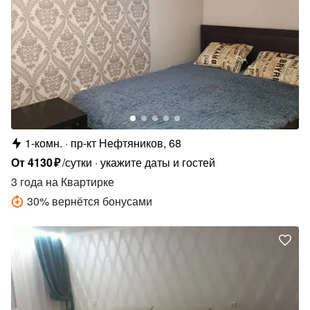
1-комн.
пр-кт Нефтяников, 68
От
4130
₽
/сутки
укажите даты и гостей
3 года
на Квартирке
30
%
вернётся бонусами