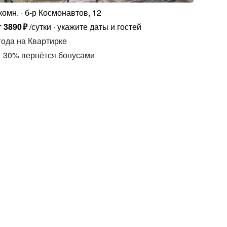
комн.
б-р Космонавтов, 12
т
3890
₽
/сутки
укажите даты и гостей
года
на Квартирке
30
%
вернётся бонусами