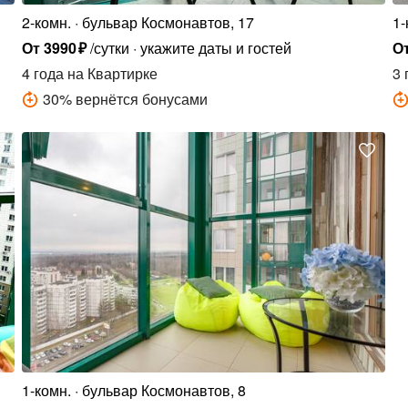
2-комн.
бульвар Космонавтов, 17
1-
От
3990
₽
/сутки
укажите даты и гостей
О
4 года
на Квартирке
3 
30
%
вернётся бонусами
1-комн.
бульвар Космонавтов, 8