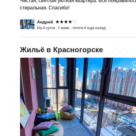
Чистая, светлая уютная квартира. Все понравилос
стиральная. Спасибо!
Андрей
На 4 суток ·
1-комн. ·
почти 4 года назад
Жильё в Красногорске