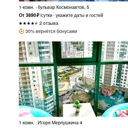
1-комн.
бульвар Космонавтов, 5
От
3890
₽
/сутки
укажите даты и гостей
2 отзыва
30
%
вернётся бонусами
1-комн.
Игоря Мерлушкина 4