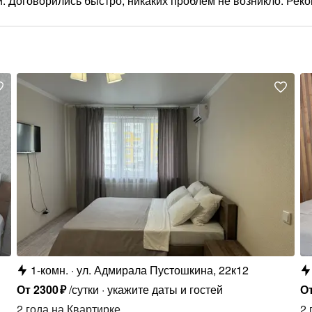
и. Договорились быстро, никаких проблем не возникло. Рек
1-комн.
ул. Адмирала Пустошкина, 22к12
От
2300
₽
/сутки
укажите даты и гостей
О
2 года
на Квартирке
2 