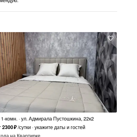
омендую.
1-комн.
ул. Адмирала Пустошкина, 22к2
т
2300
₽
/сутки
укажите даты и гостей
года
на Квартирке