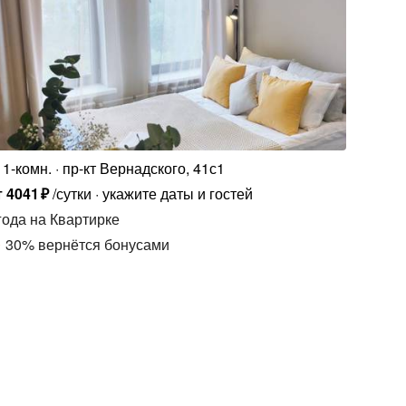
1-комн.
пр-кт Вернадского, 41с1
т
4041
₽
/сутки
укажите даты и гостей
года
на Квартирке
30
%
вернётся бонусами