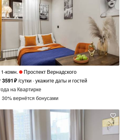
1-комн.
Проспект Вернадского
т
3591
₽
/сутки
укажите даты и гостей
года
на Квартирке
30
%
вернётся бонусами