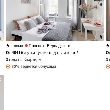
1-комн.
Проспект Вернадского
От
4041
₽
/сутки
укажите даты и гостей
О
3 года
на Квартирке
3 
30
%
вернётся бонусами