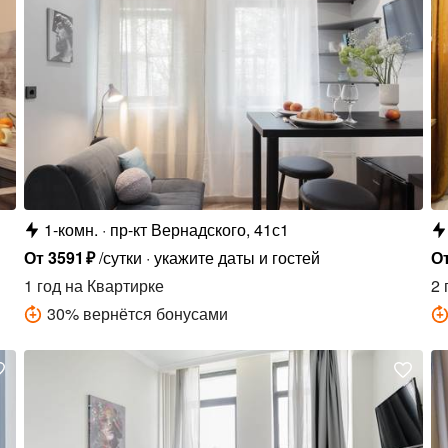
1-комн.
пр-кт Вернадского, 41с1
От
3591
₽
/сутки
укажите даты и гостей
О
1 год
на Квартирке
2 
30
%
вернётся бонусами