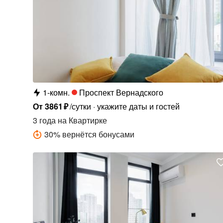
1-комн.
Проспект Вернадского
От
3861
₽
/сутки
укажите даты и гостей
3 года
на Квартирке
30
%
вернётся бонусами