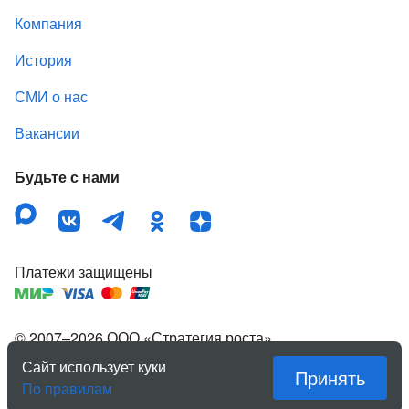
Компания
История
СМИ о нас
Вакансии
Будьте с нами
Платежи защищены
© 2007–
2026
ООО «Стратегия роста»
,
зарегистрированный товарный знак «Квартирка».
Сайт использует куки
Принять
Правовая информация
По правилам