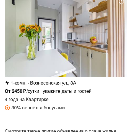
1-комн.
Вознесенская ул., 3А
От
2450
₽
/сутки
укажите даты и гостей
4 года
на Квартирке
30
%
вернётся бонусами
Смотрите также другие объявления о сдаче жилья