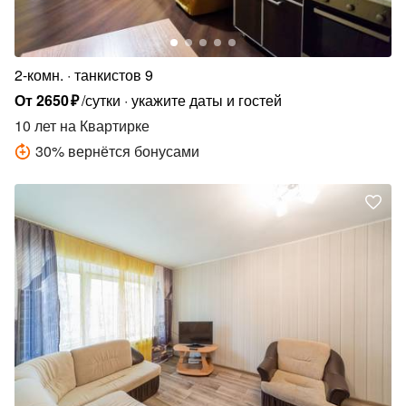
2-комн.
танкистов 9
От
2650
₽
/сутки
укажите даты и гостей
10 лет
на Квартирке
30
%
вернётся бонусами