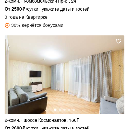
2-комн.
Комсомольский пр-кт, 24
От
2500
₽
/сутки
укажите даты и гостей
3 года
на Квартирке
30
%
вернётся бонусами
2-комн.
шоссе Космонавтов, 166Г
От
2600
₽
/сутки
укажите даты и гостей