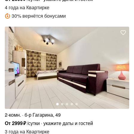
4 года
на Квартирке
30
%
вернётся бонусами
2-комн.
б-р Гагарина, 49
От
2999
₽
/сутки
укажите даты и гостей
3 года
на Квартирке