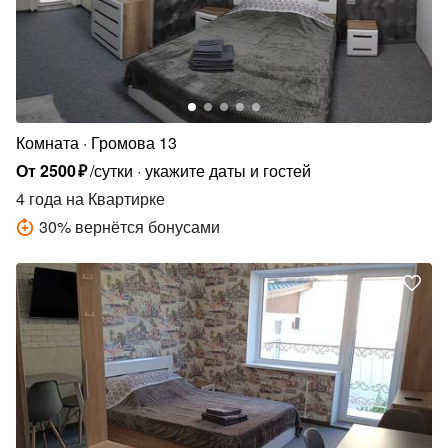
Комната
Громова 13
От
2500
₽
/сутки
укажите даты и гостей
4 года
на Квартирке
30
%
вернётся бонусами