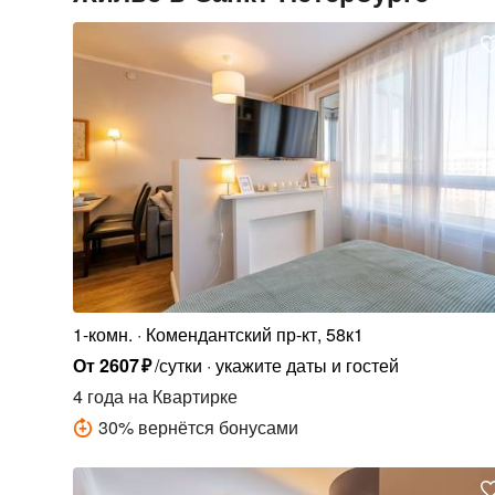
1-комн.
Комендантский пр-кт, 58к1
От
2607
₽
/сутки
укажите даты и гостей
4 года
на Квартирке
30
%
вернётся бонусами