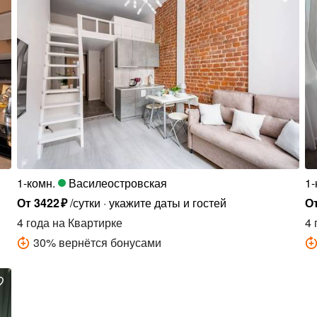
1-комн.
Василеостровская
1-
От
3422
₽
/сутки
укажите даты и гостей
О
4 года
на Квартирке
4 
30
%
вернётся бонусами