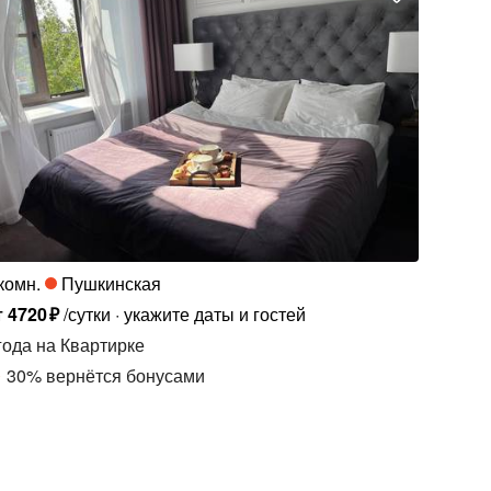
комн.
Пушкинская
т
4720
₽
/сутки
укажите даты и гостей
года
на Квартирке
30
%
вернётся бонусами