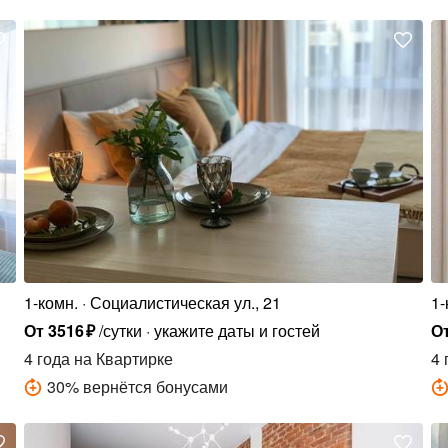
1-комн.
Социалистическая ул., 21
1-
От
3516
₽
/сутки
укажите даты и гостей
О
4 года
на Квартирке
4 
30
%
вернётся бонусами