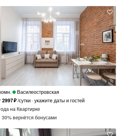
комн.
Василеостровская
т
2997
₽
/сутки
укажите даты и гостей
года
на Квартирке
30
%
вернётся бонусами