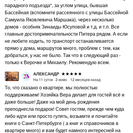
парадного подъезда", за углом улица, бывшая
Бассейная (вспомните рассеянного с улицы Бассейной
Самуила Яковлевича Маршака), через несколько
домов - особняк Зинаиды Юсуповой и т.д. и т.п. Все
главные достопримечательности Питера рядом. А если
не любите ходить, то транспорт останавливается
прямо у дома, маршрутов много, проблем с тем, как
добраться, у нас не было. Так что в следующий раз -
только к Верочке и Михаилу. Рекомендую всем.
АЛЕКСАНДР
На 11 суток ·
2-комн. ·
12 месяцев назад
То, что сказано о квартире, мы полностью
поддерживаем! Хозяйка Вера делает для гостей всё и
даже больше! Даже на мой день рождения
преподнесла подарок! Совет гостям, прежде чем куда
либо идти или просто гулять, возьмите и почитайте
книги о Санкт-Петербурге ( а книг и справочников в
квартире много) и вам будет намного интересней на