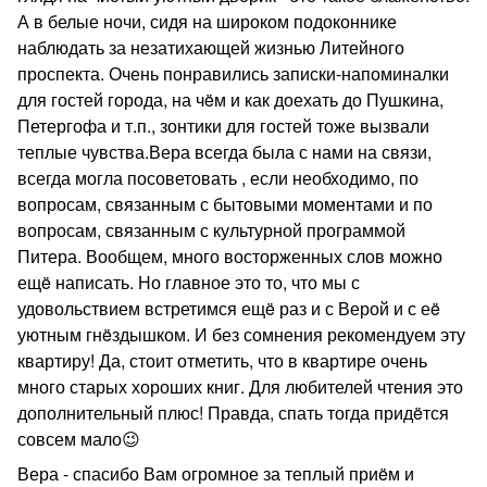
А в белые ночи, сидя на широком подоконнике
наблюдать за незатихающей жизнью Литейного
проспекта. Очень понравились записки-напоминалки
для гостей города, на чëм и как доехать до Пушкина,
Петергофа и т.п., зонтики для гостей тоже вызвали
теплые чувства.Вера всегда была с нами на связи,
всегда могла посоветовать , если необходимо, по
вопросам, связанным с бытовыми моментами и по
вопросам, связанным с культурной программой
Питера. Вообщем, много восторженных слов можно
ещë написать. Но главное это то, что мы с
удовольствием встретимся ещë раз и с Верой и с еë
уютным гнëздышком. И без сомнения рекомендуем эту
квартиру! Да, стоит отметить, что в квартире очень
много старых хороших книг. Для любителей чтения это
дополнительный плюс! Правда, спать тогда придëтся
совсем мало😉
Вера - спасибо Вам огромное за теплый приëм и