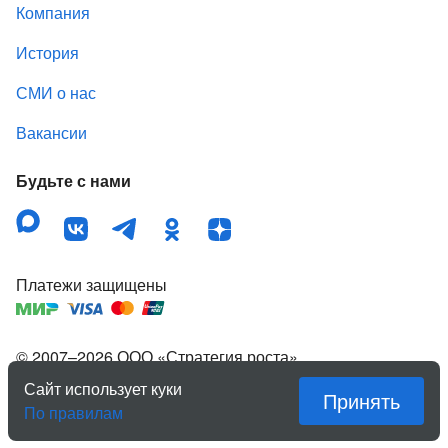
Компания
История
СМИ о нас
Вакансии
Будьте с нами
Платежи защищены
© 2007–
2026
ООО «Стратегия роста»
,
зарегистрированный товарный знак «Квартирка».
Сайт использует куки
Принять
Правовая информация
По правилам