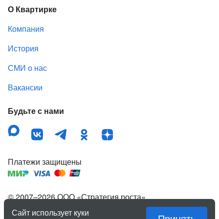
О Квартирке
Компания
История
СМИ о нас
Вакансии
Будьте с нами
Платежи защищены
© 2007–
2026
ООО «Стратегия роста»
,
зарегистрированный товарный знак «Квартирка».
Сайт использует куки
Принять