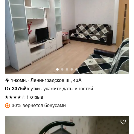
1-комн.
Ленинградское ш., 43А
От
3375
₽
/сутки
укажите даты и гостей
1 отзыв
30
%
вернётся бонусами