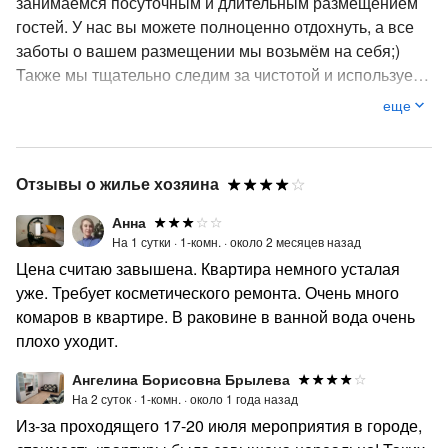
занимаемся посуточным и длительным размещением
гостей. У нас вы можете полноценно отдохнуть, а все
заботы о вашем размещении мы возьмём на себя;)
Также мы тщательно следим за чистотой и используем
все необходимые средства для уборки и обработки
еще
помещений. Все квартиры очень разные, по
комфортности и наполняемости. ************** Для
командировочных оформляем полный пакет
Отзывы о жилье хозяина
документов с кассовым чеком. **************
Территориально квартиры расположены во всех
Анна
районах города /в центре, в Старом городе, в Южном
На 1 сутки ·
1-комн. ·
около 2 месяцев назад
микрорайоне и на Папуле /за ж/д мостом в
Цена считаю завышена. Квартира немного усталая
направлении на Светогорск.
уже. Требует косметического ремонта. Очень много
комаров в квартире. В раковине в ванной вода очень
плохо уходит.
Ангелина Борисовна Брылева
На 2 суток ·
1-комн. ·
около 1 года назад
Из-за проходящего 17-20 июля мероприятия в городе,