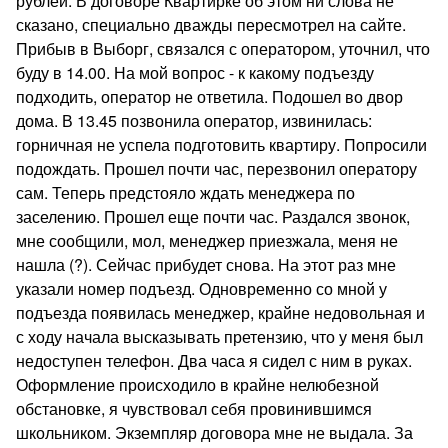
рублей. В договоре Квартирке об этом ни слова не
сказано, специально дважды пересмотрел на сайте.
Прибыв в Выборг, связался с оператором, уточнил, что
буду в 14.00. На мой вопрос - к какому подъезду
подходить, оператор не ответила. Подошел во двор
дома. В 13.45 позвонила оператор, извинилась:
горничная не успела подготовить квартиру. Попросили
подождать. Прошел почти час, перезвонил оператору
сам. Теперь предстояло ждать менеджера по
заселению. Прошел еще почти час. Раздался звонок,
мне сообщили, мол, менеджер приезжала, меня не
нашла (?). Сейчас прибудет снова. На этот раз мне
указали номер подъезд. Одновременно со мной у
подъезда появилась менеджер, крайне недовольная и
с ходу начала высказывать претензию, что у меня был
недоступен телефон. Два часа я сидел с ним в руках.
Оформление происходило в крайне нелюбезной
обстановке, я чувствовал себя провинившимся
школьником. Экземпляр договора мне не выдала. За