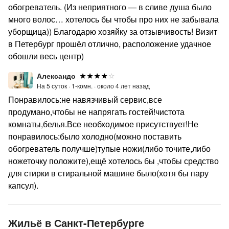
обогреватель. (Из неприятного — в сливе душа было
много волос… хотелось бы чтобы про них не забывала
уборщица)) Благодарю хозяйку за отзывчивость! Визит
в Петербург прошёл отлично, расположение удачное
обошли весь центр)
Александо
На 5 суток ·
1-комн. ·
около 4 лет назад
Понравилось:не навязчивый сервис,все
продумано,чтобы не напрягать гостей!чистота
комнаты,белья.Все необходимое присутствует!Не
понравилось:было холодно(можно поставить
обогреватель получше)тупые ножи(либо точите,либо
ножеточку положите),ещё хотелось бы ,чтобы средство
для стирки в стиральной машине было(хотя бы пару
капсул).
Жильё в Санкт-Петербурге