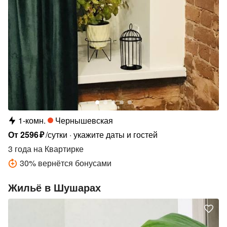
1-комн.
Чернышевская
От
2596
₽
/сутки
укажите даты и гостей
3 года
на Квартирке
30
%
вернётся бонусами
Жильё в Шушарах