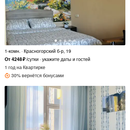
1-комн.
Красногорский б-р, 19
От
4248
₽
/сутки
укажите даты и гостей
1 год
на Квартирке
30
%
вернётся бонусами