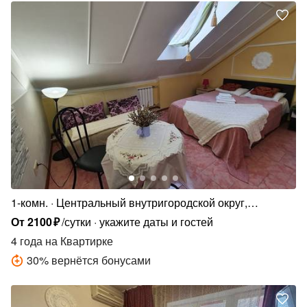
1-комн.
Центральный внутригородской округ,
микрорайон Дубинка, улица КИМ, 141
От
2100
₽
/сутки
укажите даты и гостей
4 года
на Квартирке
30
%
вернётся бонусами