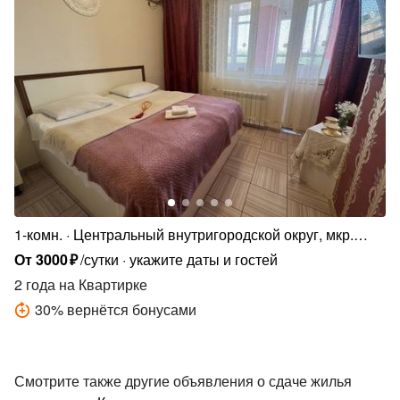
1-комн.
Центральный внутригородской округ, мкр.
Центральный, Карасунская ул., 184
От
3000
₽
/сутки
укажите даты и гостей
2 года
на Квартирке
30
%
вернётся бонусами
Смотрите также другие объявления о сдаче жилья