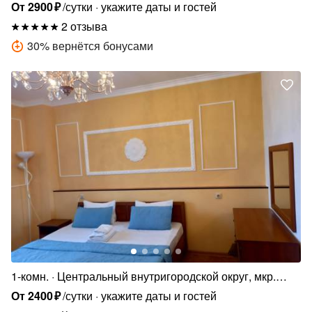
Центральный, ул. Будённого, 129
От
2900
₽
/сутки
укажите даты и гостей
2 отзыва
30
%
вернётся бонусами
1-комн.
Центральный внутригородской округ, мкр.
Дубинка, ул. КИМ, 141
От
2400
₽
/сутки
укажите даты и гостей