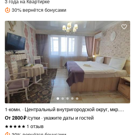
3 года
на Квартирке
30
%
вернётся бонусами
1-комн.
Центральный внутригородской округ, мкр.
Центральный, ул. Будённого, 129
От
2800
₽
/сутки
укажите даты и гостей
1 отзыв
30
%
вернётся бонусами