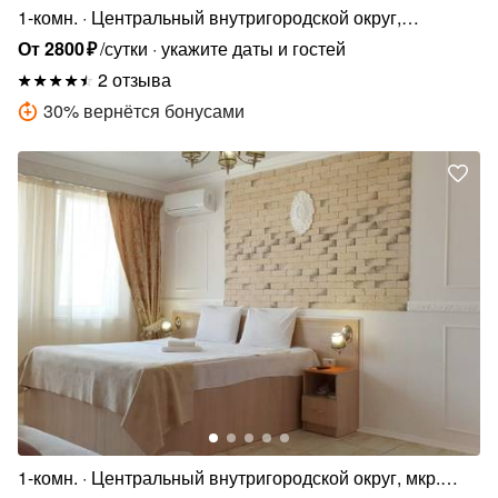
1-комн.
Центральный внутригородской округ,
микрорайон Центральный, Карасунская улица,
От
2800
₽
/сутки
укажите даты и гостей
184
2 отзыва
30
%
вернётся бонусами
1-комн.
Центральный внутригородской округ, мкр.