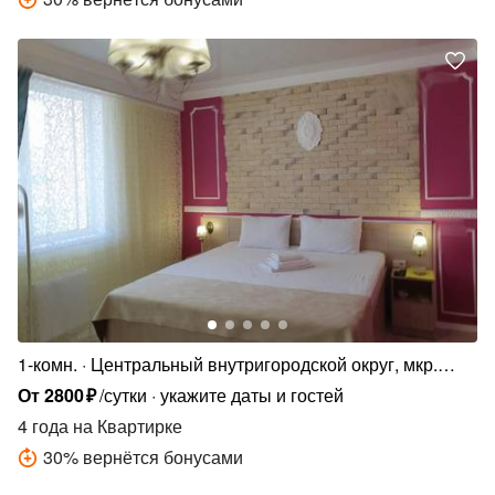
1-комн.
Центральный внутригородской округ, мкр.
Центральный, ул. Будённого, 129
От
2800
₽
/сутки
укажите даты и гостей
4 года
на Квартирке
30
%
вернётся бонусами