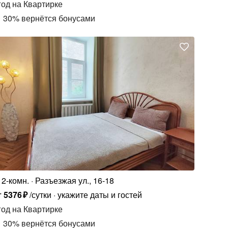
год
на Квартирке
30
%
вернётся бонусами
2-комн.
Разъезжая ул., 16-18
т
5376
₽
/сутки
укажите даты и гостей
год
на Квартирке
30
%
вернётся бонусами