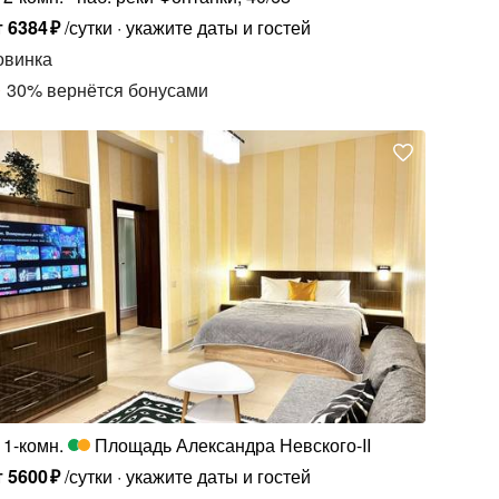
т
6384
₽
/сутки
укажите даты и гостей
овинка
30
%
вернётся бонусами
1-комн.
Площадь Александра Невского-II
т
5600
₽
/сутки
укажите даты и гостей