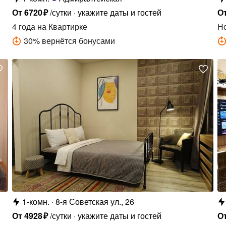
От
6720
₽
/сутки
укажите даты и гостей
О
4 года
на Квартирке
Н
30
%
вернётся бонусами
1-комн.
8-я Советская ул., 26
От
4928
₽
/сутки
укажите даты и гостей
О