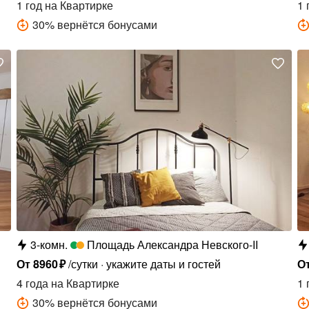
1 год
на Квартирке
1 
30
%
вернётся бонусами
3-комн.
Площадь Александра Невского-II
От
8960
₽
/сутки
укажите даты и гостей
О
4 года
на Квартирке
1 
30
%
вернётся бонусами