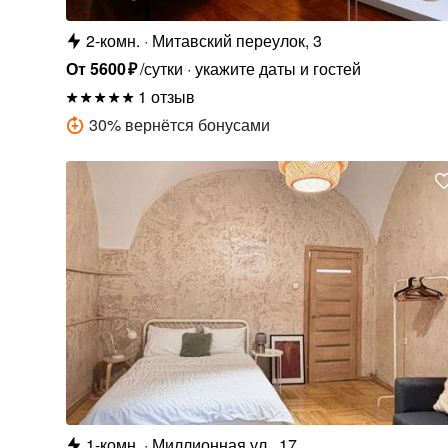
2-комн.
Митавский переулок, 3
От
5600
₽
/сутки
укажите даты и гостей
1 отзыв
30
%
вернётся бонусами
1-комн.
Миллионная ул., 17