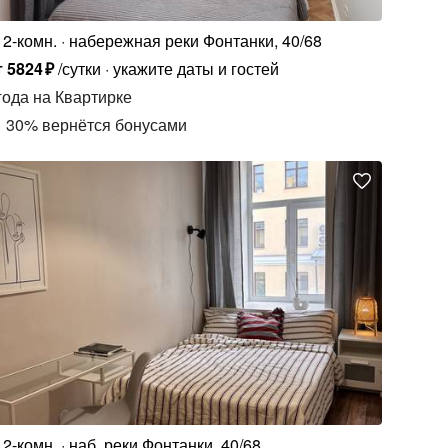
2-комн.
набережная реки Фонтанки, 40/68
т
5824
₽
/сутки
укажите даты и гостей
года
на Квартирке
30
%
вернётся бонусами
2-комн.
наб. реки Фонтанки, 40/68