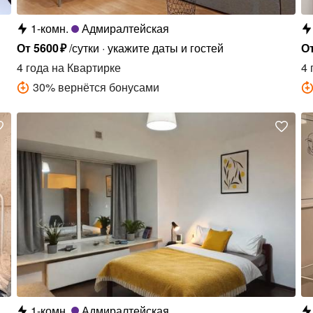
1-комн.
Адмиралтейская
От
5600
₽
/сутки
укажите даты и гостей
О
4 года
на Квартирке
4 
30
%
вернётся бонусами
1-комн.
Адмиралтейская