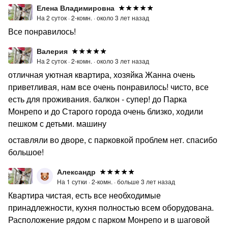
Елена Владимировна
На 2 суток ·
2-комн. ·
около 3 лет назад
Все понравилось!
Валерия
На 2 суток ·
2-комн. ·
около 3 лет назад
отличная уютная квартира, хозяйка Жанна очень
приветливая, нам все очень понравилось! чисто, все
есть для проживания. балкон - супер! до Парка
Монрепо и до Старого города очень близко, ходили
пешком с детьми. машину
оставляли во дворе, с парковкой проблем нет. спасибо
большое!
Александр
На 1 сутки ·
2-комн. ·
больше 3 лет назад
Квартира чистая, есть все необходимые
принадлежности, кухня полностью всем оборудована.
Расположение рядом с парком Монрепо и в шаговой