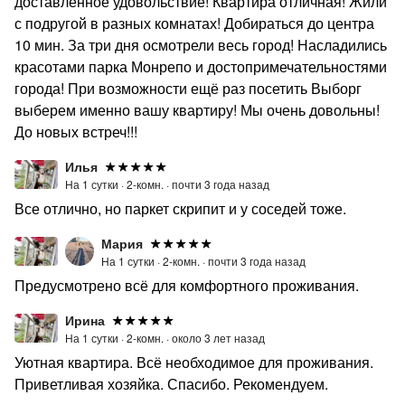
доставленное удовольствие! Квартира отличная! Жили
с подругой в разных комнатах! Добираться до центра
10 мин. За три дня осмотрели весь город! Насладились
красотами парка Монрепо и достопримечательностями
города! При возможности ещё раз посетить Выборг
выберем именно вашу квартиру! Мы очень довольны!
До новых встреч!!!
Илья
На 1 сутки ·
2-комн. ·
почти 3 года назад
Все отлично, но паркет скрипит и у соседей тоже.
Мария
На 1 сутки ·
2-комн. ·
почти 3 года назад
Предусмотрено всё для комфортного проживания.
Ирина
На 1 сутки ·
2-комн. ·
около 3 лет назад
Уютная квартира. Всё необходимое для проживания.
Приветливая хозяйка. Спасибо. Рекомендуем.