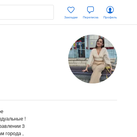
Закладки
Переписка
Профиль
ое
идуальные !
равлении 3
м города ,