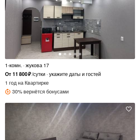
1-комн.
жукова 17
От
11
800
₽
/сутки
укажите даты и гостей
1 год
на Квартирке
30
%
вернётся бонусами