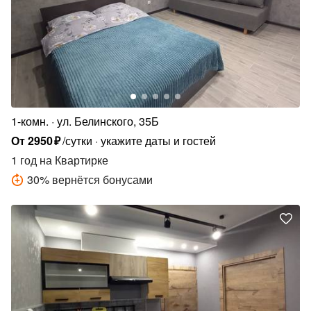
1-комн.
ул. Белинского, 35Б
От
2950
₽
/сутки
укажите даты и гостей
1 год
на Квартирке
30
%
вернётся бонусами