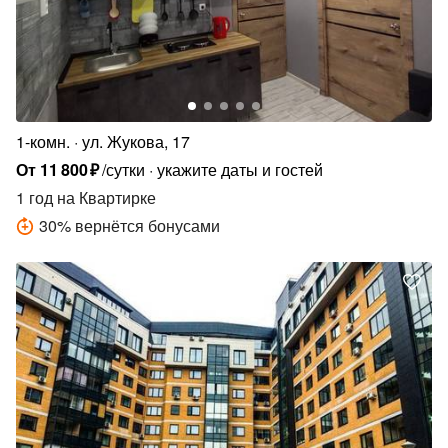
1-комн.
ул. Жукова, 17
От
11
800
₽
/сутки
укажите даты и гостей
1 год
на Квартирке
30
%
вернётся бонусами