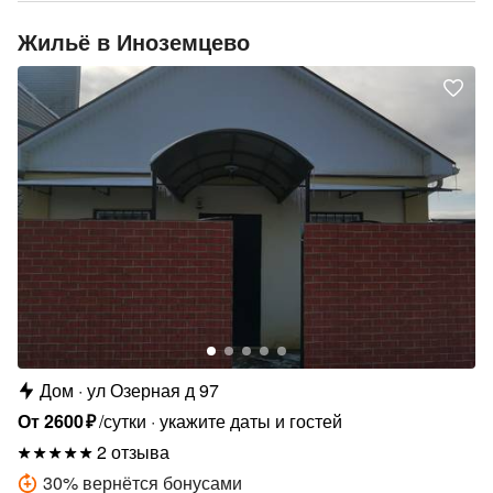
Жильё в Иноземцево
Дом
ул Озерная д 97
От
2600
₽
/сутки
укажите даты и гостей
2 отзыва
30
%
вернётся бонусами