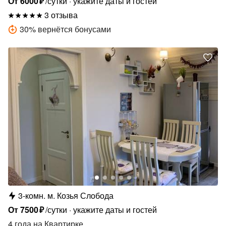
От
6000
₽
/сутки
укажите даты и гостей
3 отзыва
30
%
вернётся бонусами
3-комн.
м.
Козья Слобода
От
7500
₽
/сутки
укажите даты и гостей
4 года
на Квартирке