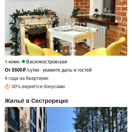
1-комн.
Василеостровская
От
5500
₽
/сутки
укажите даты и гостей
4 года
на Квартирке
30
%
вернётся бонусами
Жильё в Сестрорецке