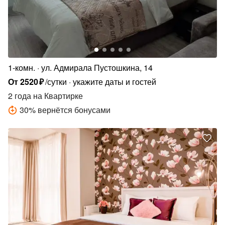
1-комн.
ул. Адмирала Пустошкина, 14
От
2520
₽
/сутки
укажите даты и гостей
2 года
на Квартирке
30
%
вернётся бонусами