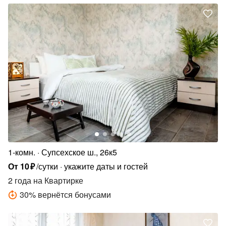
1-комн.
Супсехское ш., 26к5
От
10
₽
/сутки
укажите даты и гостей
2 года
на Квартирке
30
%
вернётся бонусами