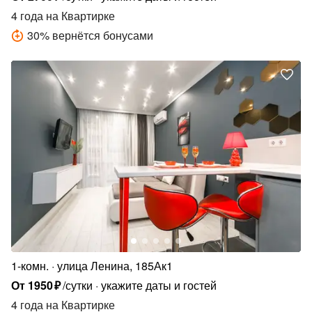
4 года
на Квартирке
30
%
вернётся бонусами
1-комн.
улица Ленина, 185Ак1
От
1950
₽
/сутки
укажите даты и гостей
4 года
на Квартирке