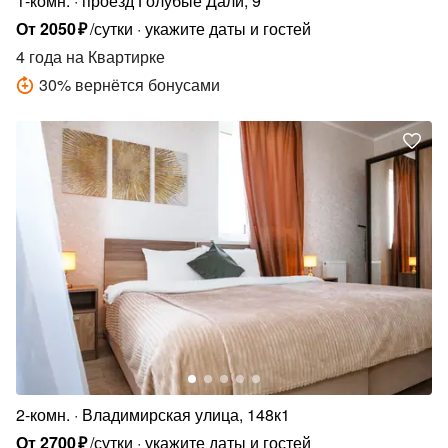
1-комн.
проезд Голубые Дали, 9
От
2050
₽
/сутки
укажите даты и гостей
4 года
на Квартирке
30
%
вернётся бонусами
2-комн.
Владимирская улица, 148к1
От
2700
₽
/сутки
укажите даты и гостей