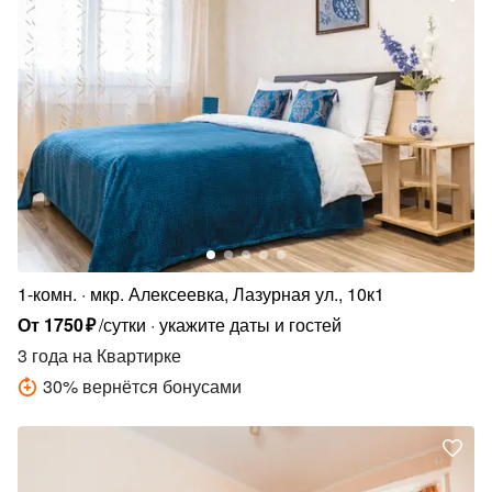
1-комн.
мкр. Алексеевка, Лазурная ул., 10к1
От
1750
₽
/сутки
укажите даты и гостей
3 года
на Квартирке
30
%
вернётся бонусами