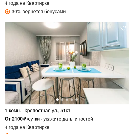
4 года
на Квартирке
30
%
вернётся бонусами
1-комн.
Крепостная ул., 51к1
От
2100
₽
/сутки
укажите даты и гостей
4 года
на Квартирке