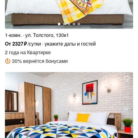
1-комн.
ул. Толстого, 130к1
От
2327
₽
/сутки
укажите даты и гостей
2 года
на Квартирке
30
%
вернётся бонусами