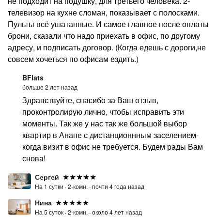
не подходит на подушку, для третьего человека. 2-
телевизор на кухне сломан, показывает с полосками.
Пульты всё ушатанные. И самое главное после оплаты
брони, сказали что надо приехать в офис, по другому
адресу, и подписать договор. (Когда едешь с дороги,не
совсем хочеться по офисам ездить.)
BFlats
больше 2 лет назад
Здравствуйте, спасибо за Ваш отзыв,
проконтролирую лично, чтобы исправить эти
моменты. Так же у нас так же большой выбор
квартир в Анапе с дистанционнным заселением-
когда визит в офис не требуется. Будем рады Вам
снова!
Сергей
На 1 сутки ·
2-комн. ·
почти 4 года назад
Нина
На 5 суток ·
2-комн. ·
около 4 лет назад