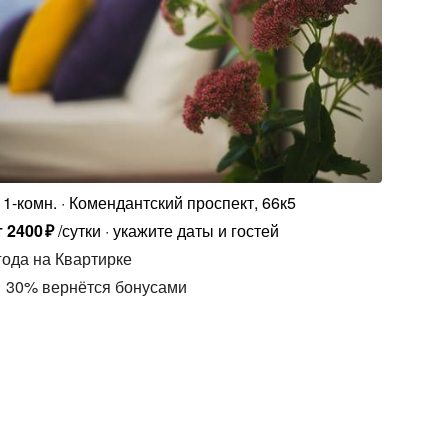
1-комн.
Комендантский проспект, 66к5
т
2400
₽
/сутки
укажите даты и гостей
года
на Квартирке
30
%
вернётся бонусами