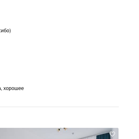
сибо)
а, хорошее