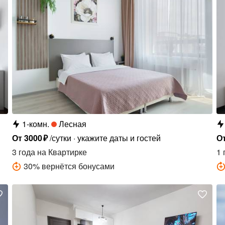
1-комн.
Лесная
От
3000
₽
/сутки
укажите даты и гостей
О
3 года
на Квартирке
1 
30
%
вернётся бонусами