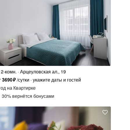
2-комн.
Арцеуловская ал., 19
т
3690
₽
/сутки
укажите даты и гостей
год
на Квартирке
30
%
вернётся бонусами