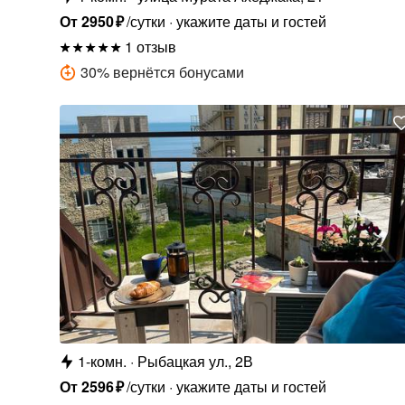
От
2950
₽
/сутки
укажите даты и гостей
1 отзыв
30
%
вернётся бонусами
1-комн.
Рыбацкая ул., 2В
От
2596
₽
/сутки
укажите даты и гостей