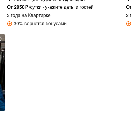
От
2950
₽
/сутки
укажите даты и гостей
О
3 года
на Квартирке
2 
30
%
вернётся бонусами