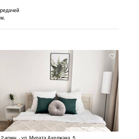
ередачей
м.
2-комн.
ул. Мурата Ахеджака, 5