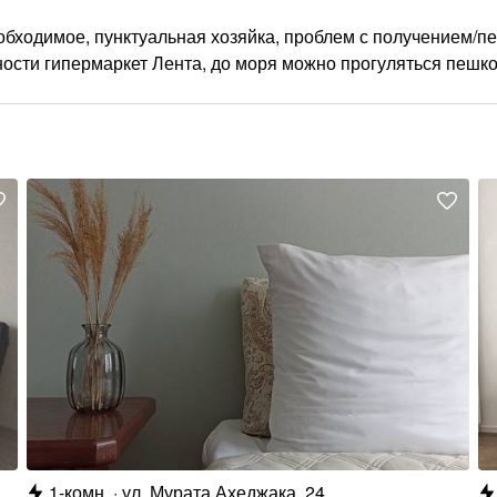
еобходимое, пунктуальная хозяйка, проблем с получением/п
ности гипермаркет Лента, до моря можно прогуляться пешко
1-комн.
ул. Мурата Ахеджака, 24