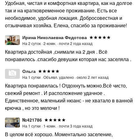
Удобная, чистая и комфортная квартира, как на долгое
так и на кратковременное проживание. Есть все
необходимое, удобная локация. Добросовестная и
отзывчивая хозяйка. Елена, спасибо за проживание!
Ирина Николаевна Федотова
На 2 суток ·
2-комн. ·
почти 2 года назад
Квартира достойная ,снимали на 2 дня . Всё
понравилось .спасибо девушки которая нас заселяла .
Ольга
На 1 сутки ·
Объявл. удалено ·
около 2 лет назад
Квартира понравилась ! Отдохнуть можно.Всё чисто,
свежий ремонт . И расположение удачное .
Единственное, маленький нюанс - не хватало в ванной
крючка , но это мелочи !
№421786
На 1 сутки ·
1-комн. ·
почти 3 года назад
В целом всё хорошо. Моментально заселение,