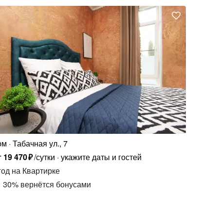
ом
Табачная ул., 7
т
19
470
₽
/сутки
укажите даты и гостей
год
на Квартирке
30
%
вернётся бонусами