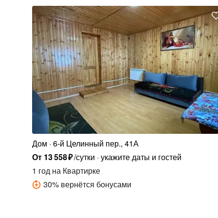
Дом
6-й Целинный пер., 41А
От
13
558
₽
/сутки
укажите даты и гостей
1 год
на Квартирке
30
%
вернётся бонусами