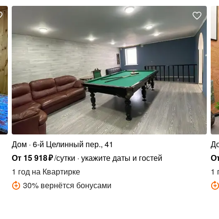
Дом
6-й Целинный пер., 41
Д
От
15
918
₽
/сутки
укажите даты и гостей
О
1 год
на Квартирке
1 
30
%
вернётся бонусами