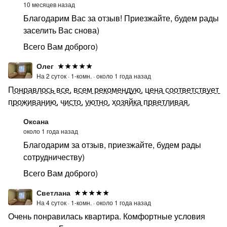
10 месяцев назад
Благодарим Вас за отзыв! Приезжайте, будем рады
заселить Вас снова)
Всего Вам доброго)
Олег
На 2 суток ·
1-комн. ·
около 1 года назад
П̠о̠н̠р̠а̠в̠л̠о̠с̠ь̠ в̠с̠е̠, в̠с̠е̠м̠ р̠е̠к̠о̠м̠е̠н̠д̠у̠ю̠, ц̠е̠н̠а̠ с̠о̠о̠т̠в̠е̠т̠с̠т̠в̠у̠е̠т̠
п̠р̠о̠ж̠и̠в̠а̠н̠и̠ю̠, ч̠и̠с̠т̠о̠, у̠ю̠т̠н̠о̠, х̠о̠з̠я̠й̠к̠а̠ п̠р̠в̠е̠т̠л̠и̠в̠а̠я̠.
Оксана
около 1 года назад
Благодарим за отзыв, приезжайте, будем рады
сотрудничеству)
Всего Вам доброго)
Светлана
На 4 суток ·
1-комн. ·
около 1 года назад
Очень понравилась квартира. Комфортные условия