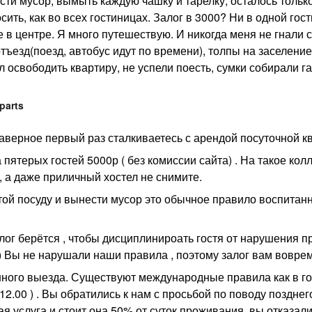
сти мусор, вымыть каждую чашку и тарелку, осталось тольк
ить, как во всех гостиницах. Залог в 3000? Ни в одной гос
е в центре. Я много путешествую. И никогда меня не гнали 
тъезд(поезд, автобус идут по времени), толпы на заселение
 освободить квартиру, не успели поесть, сумки собирали г
parts
аверное первый раз сталкиваетесь с арендой посуточной к
пятерых гостей 5000р ( без комиссии сайта) . На такое кол
, а даже приличный хостел не снимите.
стой посуду и вынести мусор это обычное правило воспитан
залог берётся , чтобы дисциплинироать гостя от нарушения п
 ) Вы не нарушали наши правила , поэтому залог вам вовре
ного выезда. Существуют международные правила как в г
 12.00 ) . Вы обратились к нам с просьбой по поводу поздне
ая услуга и стоит она 50% от суток проживания, вы отказали