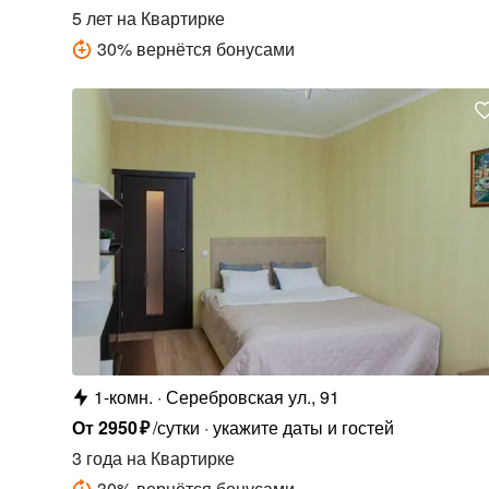
5 лет
на Квартирке
30
%
вернётся бонусами
1-комн.
Серебровская ул., 91
От
2950
₽
/сутки
укажите даты и гостей
3 года
на Квартирке
30
%
вернётся бонусами