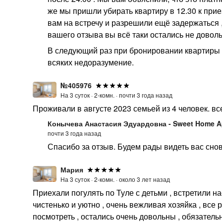
же мы пришли убирать квартиру в 12.30 к прие
вам на встречу и разрешили ещё задержаться , 
вашего отзыва вы всё таки остались не довол
В следующий раз при бронировании квартиры 
всяких недоразумение.
№405976
На 3 суток ·
2-комн. ·
почти 3 года назад
Проживали в августе 2023 семьей из 4 человек. вс
Конычева Анастасия Эдуардовна - Sweet Home A
почти 3 года назад
Спасибо за отзыв. Будем рады видеть вас снова
Мария
На 3 суток ·
2-комн. ·
около 3 лет назад
Приехали погулять по Туле с детьми , встретили н
чистенько и уютно , очень вежливая хозяйка , все р
посмотреть , остались очень довольны , обязательн