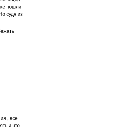
 же пошли
Но судя из
бежать
ия , все
ять и что