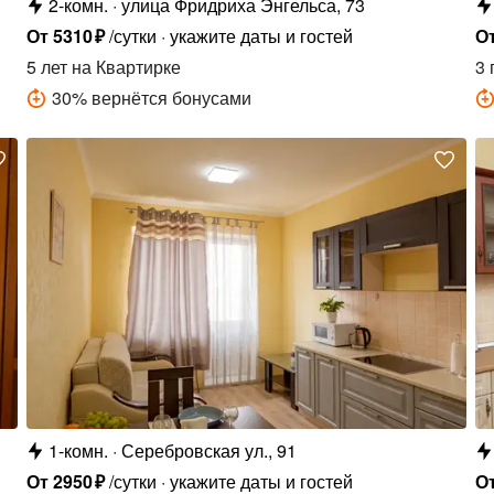
2-комн.
улица Фридриха Энгельса, 73
От
5310
₽
/сутки
укажите даты и гостей
О
5 лет
на Квартирке
3 
30
%
вернётся бонусами
1-комн.
Серебровская ул., 91
От
2950
₽
/сутки
укажите даты и гостей
О