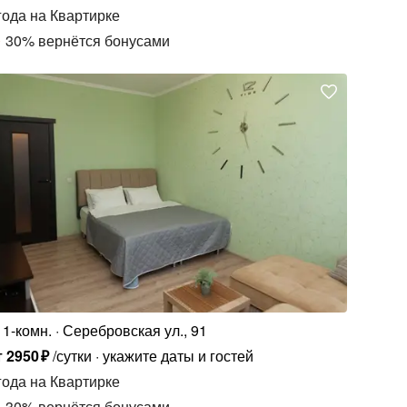
года
на Квартирке
30
%
вернётся бонусами
1-комн.
Серебровская ул., 91
т
2950
₽
/сутки
укажите даты и гостей
года
на Квартирке
30
%
вернётся бонусами