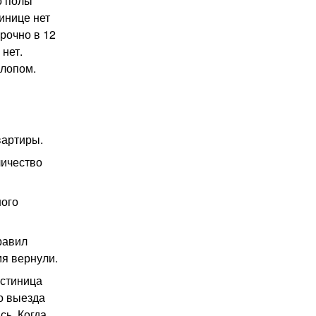
о полы
тинице нет
срочно в 12
 нет.
алопом.
вартиры.
личество
ного
равил
мя вернули.
остиница
го выезда
сь. Когда