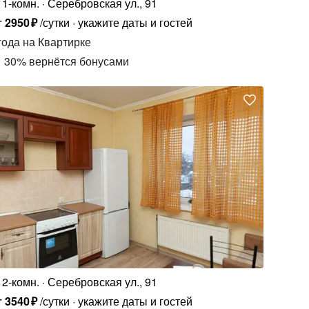
1-комн.
Серебровская ул., 91
т
2950
₽
/сутки
укажите даты и гостей
года
на Квартирке
30
%
вернётся бонусами
2-комн.
Серебровская ул., 91
т
3540
₽
/сутки
укажите даты и гостей