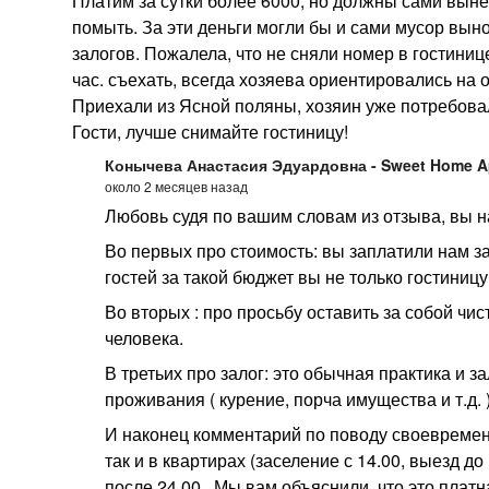
Платим за сутки более 6000, но должны сами выне
помыть. За эти деньги могли бы и сами мусор вынос
залогов. Пожалела, что не сняли номер в гостиниц
час. съехать, всегда хозяева ориентировались на о
Приехали из Ясной поляны, хозяин уже потребовал
Гости, лучше снимайте гостиницу!
Конычева Анастасия Эдуардовна - Sweet Home A
около 2 месяцев назад
Любовь судя по вашим словам из отзыва, вы н
Во первых про стоимость: вы заплатили нам за 
гостей за такой бюджет вы не только гостиницу
Во вторых : про просьбу оставить за собой чи
человека.
В третьих про залог: это обычная практика и 
проживания ( курение, порча имущества и т.д.
И наконец комментарий по поводу своевремен
так и в квартирах (заселение с 14.00, выезд до
после 24.00 . Мы вам объяснили, что это платн