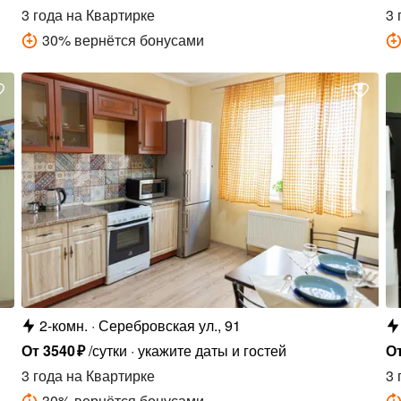
3 года
на Квартирке
3 
30
%
вернётся бонусами
2-комн.
Серебровская ул., 91
От
3540
₽
/сутки
укажите даты и гостей
О
3 года
на Квартирке
3 
30
%
вернётся бонусами