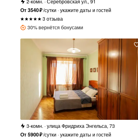
2-комн.
Серебровская ул., 91
От
3540
₽
/сутки
укажите даты и гостей
3 отзыва
30
%
вернётся бонусами
3-комн.
улица Фридриха Энгельса, 73
От
5900
₽
/сутки
укажите даты и гостей