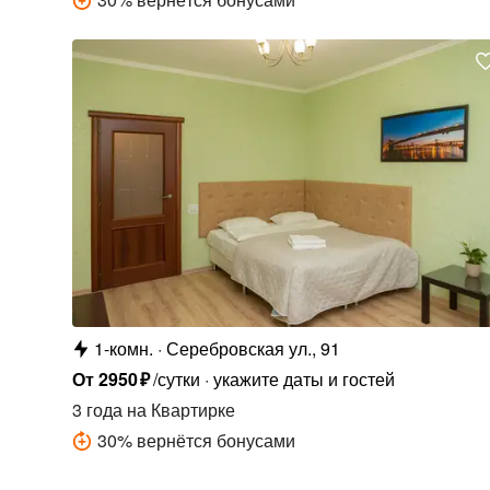
1-комн.
Серебровская ул., 91
От
2950
₽
/сутки
укажите даты и гостей
3 года
на Квартирке
30
%
вернётся бонусами