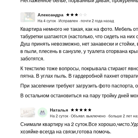
Неглаженное белье, порванный диван, прокуренн
Александра
На 4 суток ·
Исправлен ·
почти 2 года назад
Квартира немного не такая, как на фото. Мебель о
табуретки шатаются (настолько, что сидеть на них 
Душ принять невозможно, нет занавески и стойки, в
в пыли, плесень в санузле, у туалета оторвана кры
заботятся.
К текстилю тоже вопросы, покрывала стирают явно
пятна. В углах пыль. В гардеробной пахнет отврат
При заселении требуют загрузить фото паспорта, о
В остальном остановиться на пару тройку дней мож
Наталья
На 2 суток ·
Объявл. выключено ·
больше 2 лет на
Снимали квартиру на 2 суток.Все хорошо,чисто.У
хозяйке-всегда на связи,готова помочь.