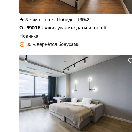
3-комн.
пр-кт Победы, 139к3
От
5900
₽
/сутки
укажите даты и гостей
Новинка
30
%
вернётся бонусами