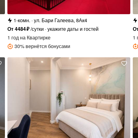
1-комн.
ул. Бари Галеева, 8Ак4
От
4484
₽
/сутки
укажите даты и гостей
О
1 год
на Квартирке
1 
30
%
вернётся бонусами