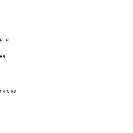
а за
хня
 что не