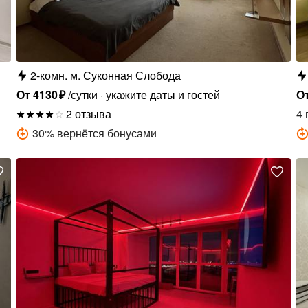
2-комн.
м.
Суконная Слобода
От
4130
₽
/сутки
укажите даты и гостей
О
2 отзыва
4 
30
%
вернётся бонусами