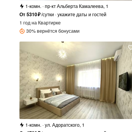
1-комн.
пр-кт Альберта Камалеева, 1
От
5310
₽
/сутки
укажите даты и гостей
1 год
на Квартирке
30
%
вернётся бонусами
1-комн.
ул. Адоратского, 1