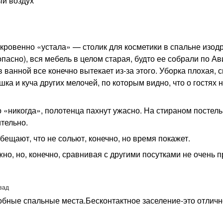
ый воздух
ткровенно «устала» — столик для косметики в спальне изодр
опасно), вся мебель в целом старая, будто ее собрали по Ав
 ванной все конечно вытекает из-за этого. Уборка плохая, 
шка и куча других мелочей, по которым видно, что о гостях 
 «никогда», полотенца пахнут ужасно. На стираном постел
ительно.
бещают, что не сольют, конечно, но время покажет.
но, но, конечно, сравнивая с другими посутками не очень п
зад
добные спальные места.Бесконтактное заселение-это отлич