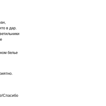
ан,
ито в дар.
светильники
не
ьном белье
риятно.
но!Спасибо