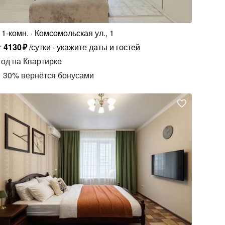
1-комн.
Комсомольская ул., 1
т
4130
₽
/сутки
укажите даты и гостей
год
на Квартирке
30
%
вернётся бонусами