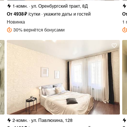
1-комн.
ул. Оренбургский тракт, 8Д
От
4938
₽
/сутки
укажите даты и гостей
О
Новинка
1 
30
%
вернётся бонусами
2-комн.
ул. Павлюхина, 128