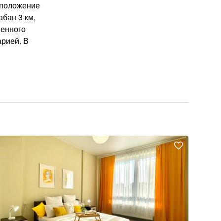
сположение
абан 3 км,
венного
арией. В