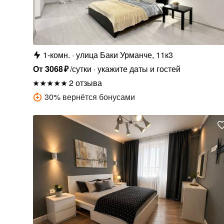
1-комн.
улица Баки Урманче, 11к3
От
3068
₽
/сутки
укажите даты и гостей
2 отзыва
30
%
вернётся бонусами