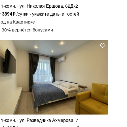
1-комн.
ул. Николая Ершова, 62Дк2
т
3894
₽
/сутки
укажите даты и гостей
год
на Квартирке
30
%
вернётся бонусами
1-комн.
ул. Разведчика Ахмерова, 7