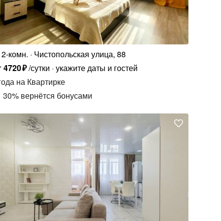
2-комн.
Чистопольская улица, 88
т
4720
₽
/сутки
укажите даты и гостей
года
на Квартирке
30
%
вернётся бонусами