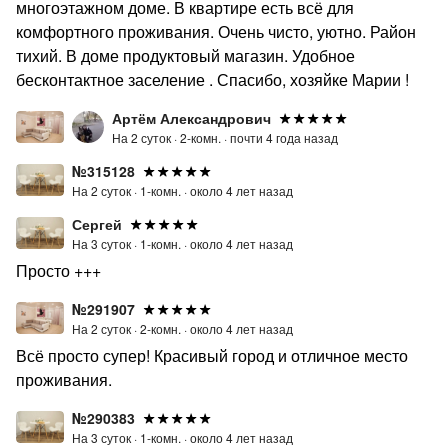
многоэтажном доме. В квартире есть всё для
комфортного проживания. Очень чисто, уютно. Район
тихий. В доме продуктовый магазин. Удобное
бесконтактное заселение . Спасибо, хозяйке Марии !
Артём Александрович
На 2 суток ·
2-комн. ·
почти 4 года назад
№315128
На 2 суток ·
1-комн. ·
около 4 лет назад
Сергей
На 3 суток ·
1-комн. ·
около 4 лет назад
Просто +++
№291907
На 2 суток ·
2-комн. ·
около 4 лет назад
Всё просто супер! Красивый город и отличное место
проживания.
№290383
На 3 суток ·
1-комн. ·
около 4 лет назад