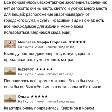
Все понравилось:бесконтактное заселение/выселение;
нет депозита; очень чисто, светло и уютно; много места
для вещей; расположение квартиры(вдали от
городского шума и суеты, красивый вид из окна); есть
все необходимое для жизни и можно всем
пользоваться. Вернемся сюда еще!)
Моисеева Марфа Егоровна
На 6 суток ·
2-комн. ·
почти 2 года назад
Было душно, кондиционер отсутствует, кровать
проваливается, нужно менять матрас.
№299407
На 5 суток ·
1-комн. ·
около 3 лет назад
Понравилось всё, кроме матраца. Было бы лучше,
если бы он был жёстким, а в остальном всё отлично
Ольга
На 7 суток ·
1-комн. ·
почти 4 года назад
Квартира очень понравилась. Квартира в новом