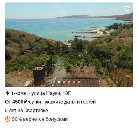
1-комн.
улица Науки, 10Г
От
4500
₽
/сутки
укажите даты и гостей
5 лет
на Квартирке
30
%
вернётся бонусами