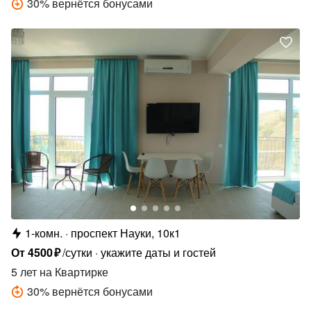
30
%
вернётся бонусами
1-комн.
проспект Науки, 10к1
От
4500
₽
/сутки
укажите даты и гостей
5 лет
на Квартирке
30
%
вернётся бонусами