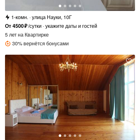
1-комн.
улица Науки, 10Г
От
4500
₽
/сутки
укажите даты и гостей
5 лет
на Квартирке
30
%
вернётся бонусами