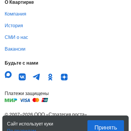
О Квартирке
Компания
История
СМИ о нас
Вакансии
Будьте с нами
Платежи защищены
© 2007–
2026
ООО «Стратегия роста»
,
зарегистрированный товарный знак «Квартирка».
Сайт использует куки
Принять
Правовая информация
По правилам