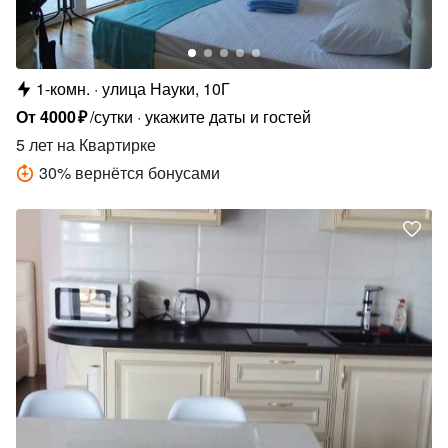
1-комн.
улица Науки, 10Г
От
4000
₽
/сутки
укажите даты и гостей
5 лет
на Квартирке
30
%
вернётся бонусами