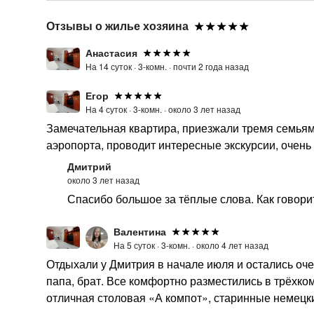
Отзывы о жилье хозяина
Анастасия
На 14 суток ·
3-комн. ·
почти 2 года назад
Егор
На 4 суток ·
3-комн. ·
около 3 лет назад
Замечательная квартира, приезжали тремя семьями
аэропорта, проводит интересные экскурсии, очень
Дмитрий
около 3 лет назад
Спасибо большое за тёплые слова. Как говори
Валентина
На 5 суток ·
3-комн. ·
около 4 лет назад
Отдыхали у Дмитрия в начале июля и остались оче
папа, брат. Все комфортно разместились в трёхко
отличная столовая «А компот», старинные немецк