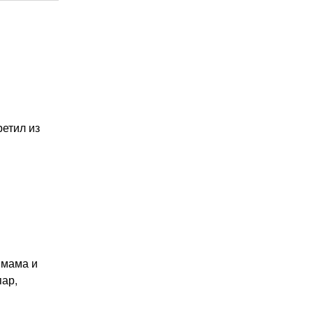
етил из
 мама и
пар,