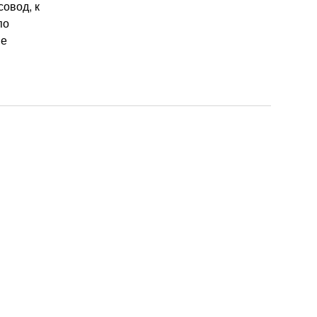
совод, к
по
ие