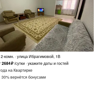
2-комн.
улица Ибрагимовой, 1В
т
2684
₽
/сутки
укажите даты и гостей
года
на Квартирке
30
%
вернётся бонусами