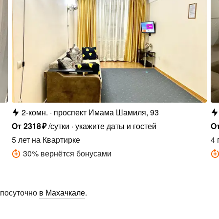
2-комн.
проспект Имама Шамиля, 93
От
2318
₽
/сутки
укажите даты и гостей
О
5 лет
на Квартирке
4 
30
%
вернётся бонусами
 посуточно
в Махачкале
.