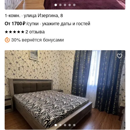
1-комн.
улица Изергина, 8
От
1700
₽
/сутки
укажите даты и гостей
2 отзыва
30
%
вернётся бонусами