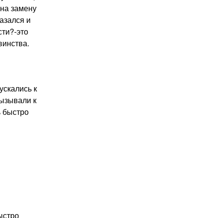
 на замену
азался и
сти?-это
винства.
ускались к
вызывали к
ь быстро
ыстро