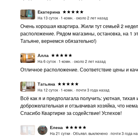
Екатерина
На 13 суток ·
1-комн. ·
около 2 лет назад
Очень хорошая квартира. Жили тут семьей 2 недел
расположение. Рядом магазины, остановка, на 1 э
Татьяне, вернемся обязательно!)
Алла
На 6 суток ·
1-комн. ·
около 2 лет назад
Отличное расположение. Соответствие цены и кач
Татьяна
На 12 суток ·
1-комн. ·
почти 3 года назад
Всё как я и предполагала получить: уютная, тиха
доброжелательная и отзывчивая хозяйка, что нем
Спасибо Квартирке за содействие! Успехов!
Елена
На 21 сутки ·
Объявл. выключено ·
почти 3 года н