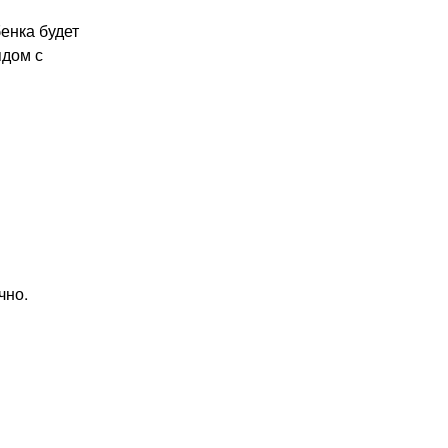
енка будет
ядом с
чно.