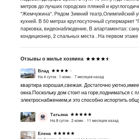
метров до лучших городских пляжей и круглогодич
"Жемчужина". Рядом Зимний театр,Олимпийский ун
кухней. В 50 метрах круглосуточный супермаркет "
парковка, видеонаблюдение, В апартаментах: сану
кондиционер, 2 спальных места . На первом этаже
Отзывы о жилье хозяина
Влад
На 4 суток ·
1-комн. ·
7 месяцев назад
квартира хорошая,свежая. Достаточно уютно,имее
окна.Поскольку дом стоит на горе,подниматься с 
электроснабжением,и это способно испортить общ
Татьяна
На 8 суток ·
2-комн. ·
11 месяцев назад
Елена