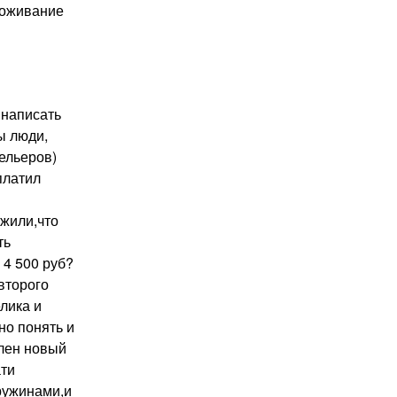
роживание
 написать
ы люди,
ельеров)
платил
жили,что
ть
 4 500 руб?
второго
лика и
но понять и
плен новый
ати
ружинами,и