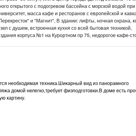
ного открытого с подогревом бассейна с морской водой при
иверситет, масса кафе и ресторанов с европейской и кавк
Перекресток" и "Магнит", В здании: лифты, ночная охрана, к
зел с душем, встроенная кухня со всей бытовая техникой,
 здания корпуса №1 на Курортном пр 75, недорогое кафе-ст
тся необходимая техника.Шикарный вид из панорамного
пляжа домой нелегко,требует физподготовки.В доме есть про
ую картину.