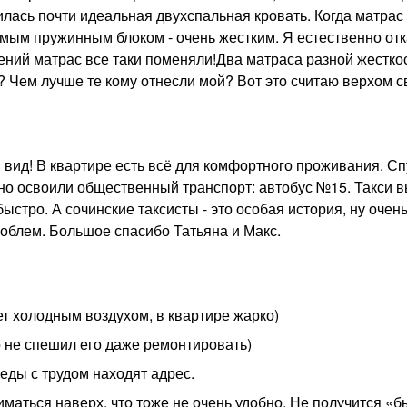
илась почти идеальная двухспальная кровать. Когда матрас
симым пружинным блоком - очень жестким. Я естественно отк
ений матрас все таки поменяли!Два матраса разной жестко
? Чем лучше те кому отнесли мой? Вот это считаю верхом с
 вид! В квартире есть всё для комфортного проживания. Сп
тно освоили общественный транспорт: автобус №15. Такси 
стро. А сочинские таксисты - это особая история, ну очен
роблем. Большое спасибо Татьяна и Макс.
ет холодным воздухом, в квартире жарко)
о не спешил его даже ремонтировать)
еды с трудом находят адрес.
иматься наверх, что тоже не очень удобно. Не получится «б