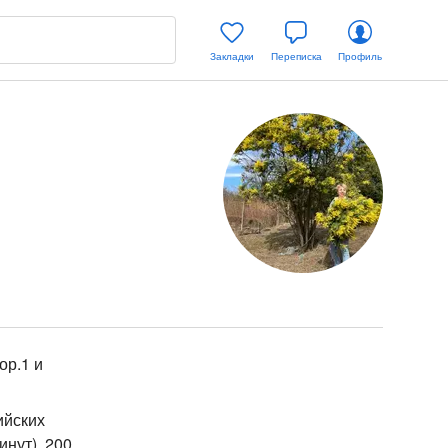
Закладки
Переписка
Профиль
ор.1 и
ийских
инут). 200