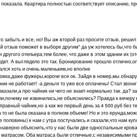
и показала. Квартира полностью соответствует описанию, п
то забыть и все, но! Вы аж второй раз просите отзыв, решил
мой отзыв поможет в выборе другим" да уж хотелось бы,что б
ругого отельера,тем более, что даже в этом здании их (от
е будет. А выглядело это так. Бронирование прошло отлично,о
ался хоть и очень маленьким,но вполне
вка,даже фужеры,короче все ок. Зайдя в номер,мы обнару
ик не работает! -а деньги то уже все оплачены! Стал звони
казали,а про чайник ни чего не знает-нормально так. да? за
и,почему не извинились,не объяснились? Правда к вечеру 
равный чайник,но а как же первый день за 4 500 руб без те
то не была оказана в полном объеме! Но и это ерунда,мож
 половины) к нам с утра постучались и сказали,что нам ку
о наверно объяснить,что у нас были две односпальные кров
 матрасом. Оба матраса были отличные,с независимыми п