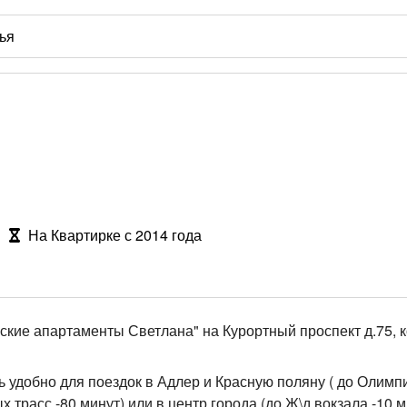
На Квартирке с 2014 года
ские апартаменты Светлана" на Курортный проспект д.75, к
ь удобно для поездок в Адлер и Красную поляну ( до Олимп
трасс -80 минут) или в центр города (до Ж\д вокзала -10 м