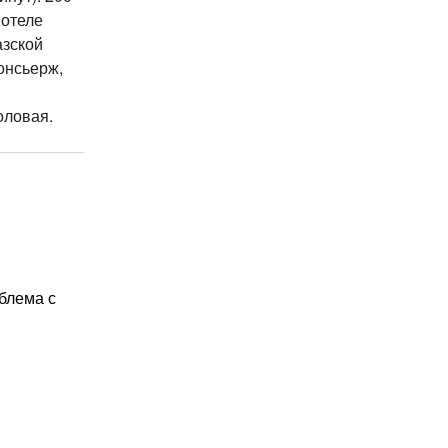
 отеле
азской
онсьерж,
оловая.
блема с