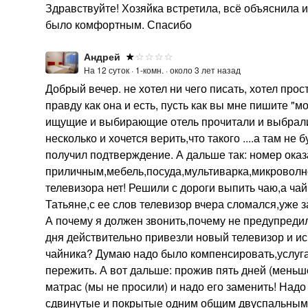
Здравствуйте! Хозяйка встретила, всё объяснила 
было комфортным. Спасибо
Андрей
На 12 суток ·
1-комн. ·
около 3 лет назад
Добрый вечер. не хотел ни чего писать, хотел прос
правду как она и есть, пусть как вы мне пишите "
ищущие и выбирающие отель прочитали и выбрали д
несколько и хочется верить,что такого ....а там н
получил подтверждение. А дальше так: номер оказ
приличным,мебель,посуда,мультиварка,микроволно
телевизора нет! Решили с дороги выпить чаю,а чайн
Татьяне,с ее слов телевизор вчера сломался,уже за
А почему я должен звонить,почему не предупредил
дня действительно привезли новый телевизор и исп
чайника? Думаю надо было компенсировать,услуга 
пережить. А вот дальше: прожив пять дней (меньше
матрас (мы не просили) и надо его заменить! Над
сдвинутые и покрытые одним общим двуспальным