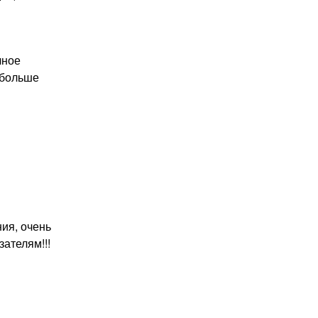
чное
 больше
ия, очень
ателям!!!