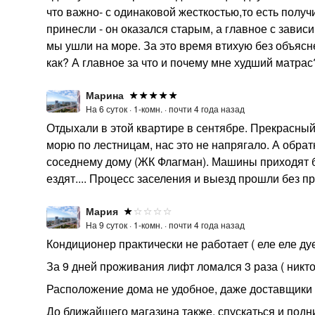
что важно- с одинаковой жесткостью,то есть получ
принесли - он оказался старым, а главное с зави
мы ушли на море. За это время втихую без объясн
как? А главное за что и почему мне худший матрас
Марина
На 6 суток ·
1-комн. ·
почти 4 года назад
Отдыхали в этой квартире в сентябре. Прекрасный
морю по лестницам, нас это не напрягало. А обра
соседнему дому (ЖК Флагман). Машины приходят бы
ездят.... Процесс заселения и выезд прошли без п
Мария
На 9 суток ·
1-комн. ·
почти 4 года назад
Кондиционер практически не работает ( еле еле ду
За 9 дней проживания лифт ломался 3 раза ( никт
Расположение дома не удобное, даже доставщики 
До ближайшего магазина также, спускаться и подн