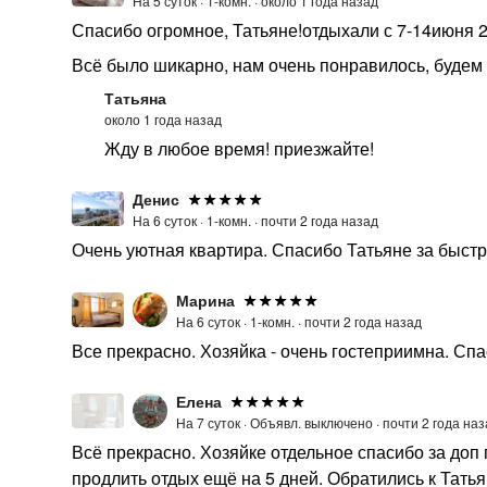
На 5 суток ·
1-комн. ·
около 1 года назад
Спасибо огромное, Татьяне!отдыхали с 7-14июня 
Всё было шикарно, нам очень понравилось, будем
Татьяна
около 1 года назад
Жду в любое время! приезжайте!
Денис
На 6 суток ·
1-комн. ·
почти 2 года назад
Очень уютная квартира. Спасибо Татьяне за быстр
Марина
На 6 суток ·
1-комн. ·
почти 2 года назад
Все прекрасно. Хозяйка - очень гостеприимна. Сп
Елена
На 7 суток ·
Объявл. выключено ·
почти 2 года наз
Всё прекрасно. Хозяйке отдельное спасибо за до
продлить отдых ещё на 5 дней. Обратились к Татья