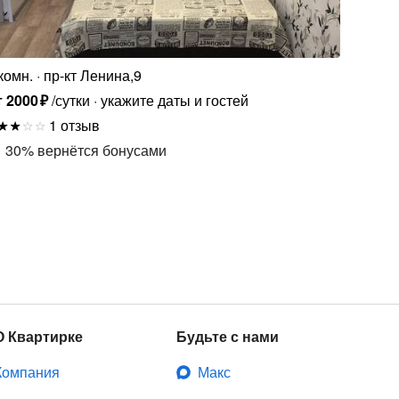
комн.
пр-кт Ленина,9
т
2000
₽
/сутки
укажите даты и гостей
1 отзыв
30
%
вернётся бонусами
О Квартирке
Будьте с нами
Компания
Макс