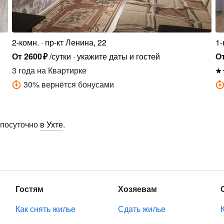
2-комн.
пр-кт Ленина, 22
1-
От
2600
₽
/сутки
укажите даты и гостей
О
3 года
на Квартирке
30
%
вернётся бонусами
 посуточно
в Ухте
.
Гостям
Хозяевам
Как снять жилье
Сдать жилье