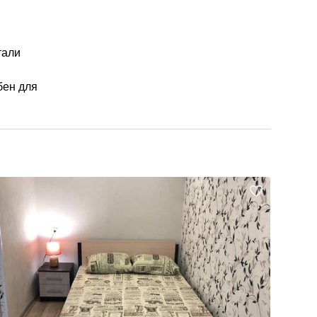
тали
бен для