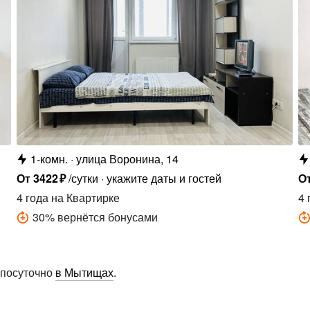
1-комн.
улица Воронина, 14
От
3422
₽
/сутки
укажите даты и гостей
О
4 года
на Квартирке
4 
30
%
вернётся бонусами
 посуточно
в Мытищах
.